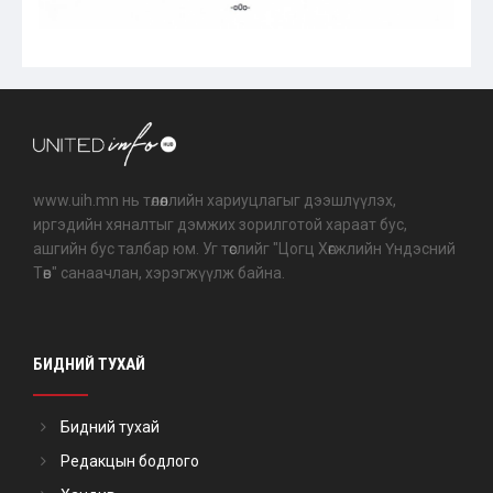
www.uih.mn нь төлөөллийн хариуцлагыг дээшлүүлэх,
иргэдийн хяналтыг дэмжих зорилготой хараат бус,
ашгийн бус талбар юм. Уг төслийг "Цогц Хөгжлийн Үндэсний
Төв" санаачлан, хэрэгжүүлж байна.
БИДНИЙ ТУХАЙ
Бидний тухай
Редакцын бодлого