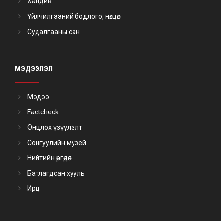
Хандив
Үйлчилгээний бодлого, нөхцөл
Судалгааны сан
МЭДЭЭЛЭЛ
Мэдээ
Factcheck
Онцлох үзүүлэлт
Сонгуулийн музей
Нийтийн өргөдөл
Батлагдсан хууль
Ирц