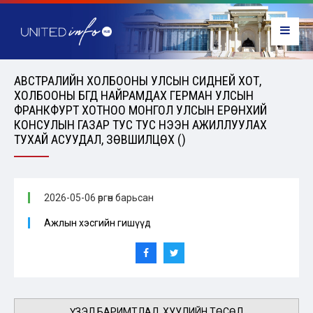
АВСТРАЛИЙН ХОЛБООНЫ УЛСЫН СИДНЕЙ ХОТ,
ХОЛБООНЫ БҮГД НАЙРАМДАХ ГЕРМАН УЛСЫН
ФРАНКФУРТ ХОТНОО МОНГОЛ УЛСЫН ЕРӨНХИЙ
КОНСУЛЫН ГАЗАР ТУС ТУС НЭЭН АЖИЛЛУУЛАХ
ТУХАЙ АСУУДАЛ, ЗӨВШИЛЦӨХ ()
2026-05-06 өргөн барьсан
Ажлын хэсгийн гишүүд
ҮЗЭЛ БАРИМТЛАЛ, ХУУЛИЙН ТӨСӨЛ