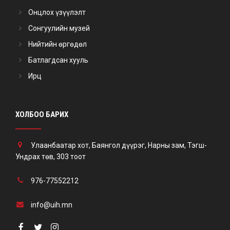
Онцлох үзүүлэлт
Сонгуулийн музей
Нийтийн өргөдөл
Батлагдсан хууль
Ирц
ХОЛБОО БАРИХ
Улаанбаатар хот, Баянгол дүүрэг, Нарны зам, Тэгш-
Ундрах төв, 303 тоот
976-77552212
info@uih.mn