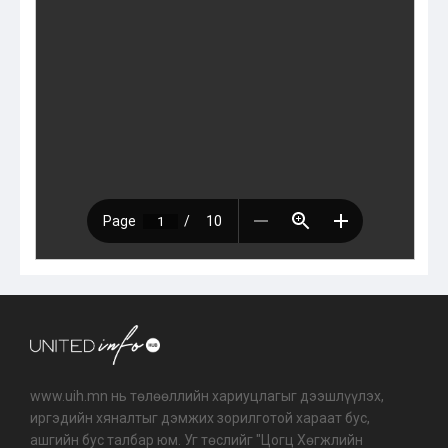
www.uih.mn нь төлөөллийн хариуцлагыг дээшлүүлэх,
иргэдийн хяналтыг дэмжих зорилготой хараат бус,
ашгийн бус талбар юм. Уг төслийг "Цогц Хөгжлийн