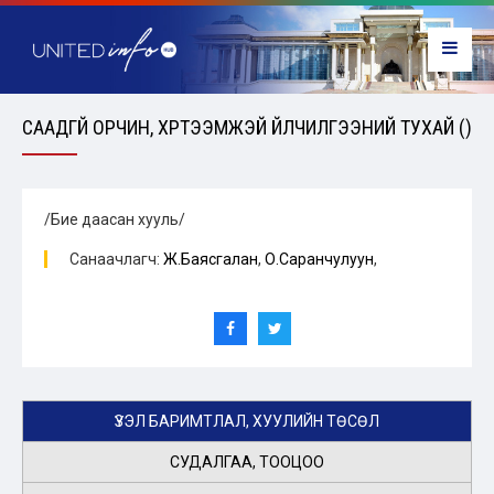
СААДГҮЙ ОРЧИН, ХҮРТЭЭМЖЭЙ ҮЙЛЧИЛГЭЭНИЙ ТУХАЙ ()
/Бие даасан хууль/
Санаачлагч:
Ж.Баясгалан
,
О.Саранчулуун
,
ҮЗЭЛ БАРИМТЛАЛ, ХУУЛИЙН ТӨСӨЛ
СУДАЛГАА, ТООЦОО