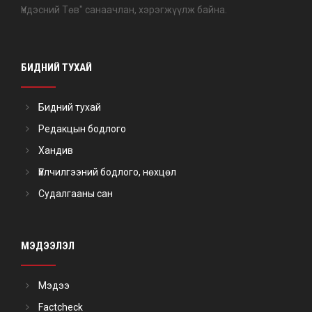
Үндэсний Төв" санаачлан, хэрэгжүүлж байна.
БИДНИЙ ТУХАЙ
Бидний тухай
Редакцын бодлого
Хандив
Үйлчилгээний бодлого, нөхцөл
Судалгааны сан
МЭДЭЭЛЭЛ
Мэдээ
Factcheck