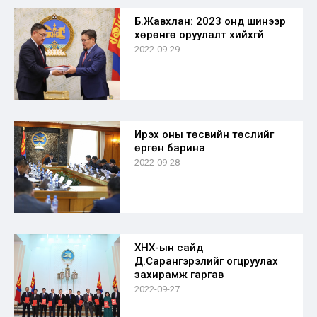
Б.Жавхлан: 2023 онд шинээр
хөрөнгө оруулалт хийхгүй
2022-09-29
Ирэх оны төсвийн төслийг
өргөн барина
2022-09-28
ХНХ-ын сайд
Д.Сарангэрэлийг огцруулах
захирамж гаргав
2022-09-27