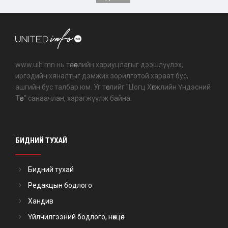
www.uih.mn нь төлөөллийн хариуцлагыг дээшлүүлэх,
иргэдийн хяналтыг дэмжих зорилготой хараат бус,
ашгийн бус талбар юм. Уг төслийг "Цогц Хөгжлийн Үндэсний
Төв" санаачлан, хэрэгжүүлж байна.
БИДНИЙ ТУХАЙ
Бидний тухай
Редакцын бодлого
Хандив
Үйлчилгээний бодлого, нөхцөл