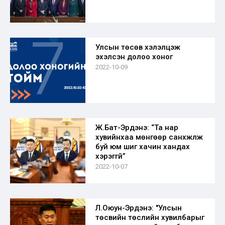
Улсын төсөв хэлэлцэж
эхэлсэн долоо хоног
2022-10-09
Ж.Бат-Эрдэнэ: “Та нар
хувийнхаа мөнгөөр санхүүжүүлж
буй юм шиг хачин хандах
хэрэггүй”
2022-10-07
Л.Оюун-Эрдэнэ: "Улсын
төсвийн төслийн хувилбарыг