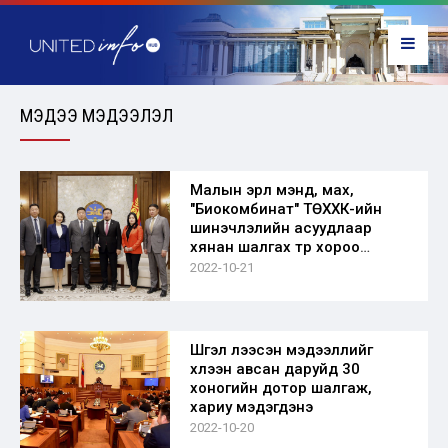
МЭДЭЭ МЭДЭЭЛЭЛ
Малын эрүүл мэнд, мах,
"Биокомбинат" ТӨХХК-ийн
шинэчлэлийн асуудлаар
хянан шалгах түр хороо
байгуулна
2022-10-21
Шүгэл үлээсэн мэдээллийг
хүлээн авсан даруйд 30
хоногийн дотор шалгаж,
хариу мэдэгдэнэ
2022-10-20