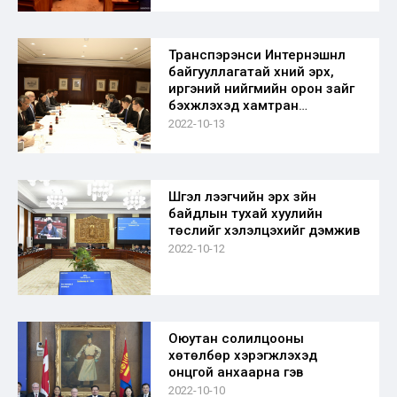
Транспэрэнси Интернэшнл
байгууллагатай хүний эрх,
иргэний нийгмийн орон зайг
бэхжүүлэхэд хамтран
ажиллана
2022-10-13
Шүгэл үлээгчийн эрх зүйн
байдлын тухай хуулийн
төслийг хэлэлцэхийг дэмжив
2022-10-12
Оюутан солилцооны
хөтөлбөр хэрэгжүүлэхэд
онцгой анхаарна гэв
2022-10-10