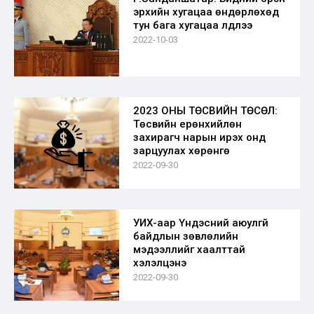
эрхийн хугацаа өндөрлөхөд
тун бага хугацаа үлдлээ
2022-10-03
2023 ОНЫ ТӨСВИЙН ТӨСӨЛ:
Төсвийн ерөнхийлөн
захирагч нарын ирэх онд
зарцуулах хөрөнгө
2022-09-30
УИХ-аар Үндэсний аюулгүй
байдлын зөвлөлийн
мэдээллийг хаалттай
хэлэлцэнэ
2022-09-30