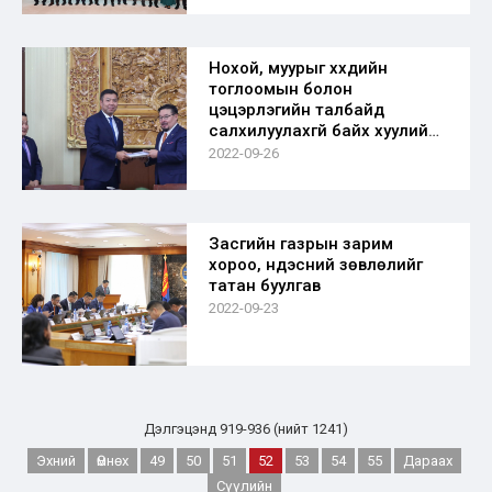
Нохой, муурыг хүүхдийн
тоглоомын болон
цэцэрлэгийн талбайд
салхилуулахгүй байх хуулийн
төсөл санаачлав
2022-09-26
Засгийн газрын зарим
хороо, үндэсний зөвлөлийг
татан буулгав
2022-09-23
Дэлгэцэнд 919-936 (нийт 1241)
Эхний
Өмнөх
49
50
51
52
53
54
55
Дараах
Сүүлийн