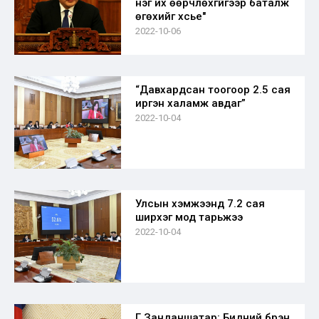
нэг их өөрчлөхгүйгээр баталж
өгөхийг хүсье"
2022-10-06
“Давхардсан тоогоор 2.5 сая
иргэн халамж авдаг”
2022-10-04
Улсын хэмжээнд 7.2 сая
ширхэг мод тарьжээ
2022-10-04
Г.Занданшатар: Бидний бүрэн