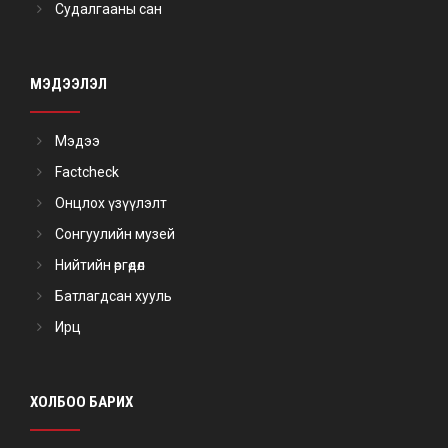
Судалгааны сан
МЭДЭЭЛЭЛ
Мэдээ
Factcheck
Онцлох үзүүлэлт
Сонгуулийн музей
Нийтийн өргөдөл
Батлагдсан хууль
Ирц
ХОЛБОО БАРИХ