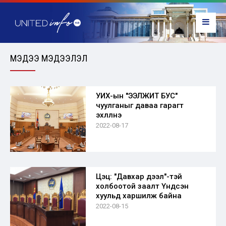
МЭДЭЭ МЭДЭЭЛЭЛ
УИХ-ын "ЭЭЛЖИТ БУС"
чуулганыг даваа гарагт
эхлүүлнэ
2022-08-17
Цэц: "Давхар дээл"-тэй
холбоотой заалт Үндсэн
хуульд харшилж байна
2022-08-15