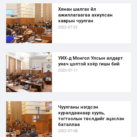
Хянан шалгах үйл
ажиллагаагаа ахиулсан
хаврын чуулган
2022-07-22
УИХ-д Монгол Улсын алдарт
уяач цолтой хоёр гишүүн бий
2022-07-11
Чуулганы нэгдсэн
хуралдаанаар хууль,
тогтоолын төслүүдийг эцэслэн
баталлаа
2022-07-06