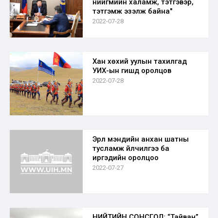
нийгмийн халамж, тэтгэвэр,
тэтгэмж эзэлж байна"
2022-07-28
Хан хөхий уулын тахилгад
УИХ-ын гишүүд оролцов
2022-07-28
Эрүүл мэндийн анхан шатны
тусламж үйлчилгээ ба
иргэдийн оролцоо
2022-07-27
НИЙТИЙН СОНСГОЛ: “Тайван”