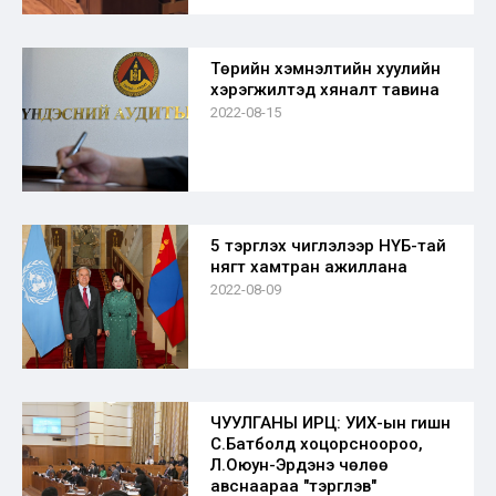
Төрийн хэмнэлтийн хуулийн
хэрэгжилтэд хяналт тавина
2022-08-15
5 тэргүүлэх чиглэлээр НҮБ-тай
нягт хамтран ажиллана
2022-08-09
ЧУУЛГАНЫ ИРЦ: УИХ-ын гишүүн
С.Батболд хоцорсноороо,
Л.Оюун-Эрдэнэ чөлөө
авснаараа "тэргүүлэв"