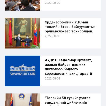
2022-08-09
Эрдэнэбүрэнгийн УЦС-ын
төслийн бүтээн байгуулалтыг
эрчимжүүлэхээр тохиролцов.
2022-08-08
АУДИТ: Хөдөлмөр эрхлэлт,
ажлын байрыг дэмжих
чиглэлээр бодлого
хэрэгжүүлсэн ч ахиц гараагүй
2022-08-08
"Төсвийн 58 хувийг урсгал
зардал, үүний дийлэнхийг