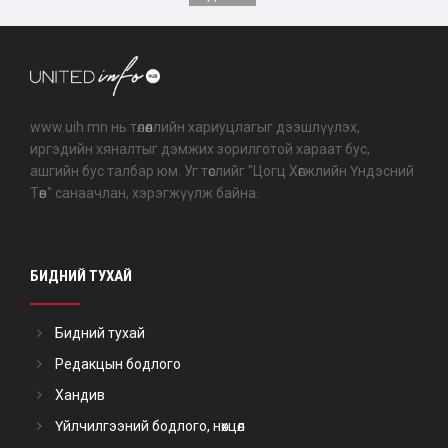
www.uih.mn нь төлөөллийн хариуцлагыг дээшлүүлэх,
иргэдийн хяналтыг дэмжих зорилготой хараат бус,
ашгийн бус талбар юм. Уг төслийг "Цогц Хөгжлийн Үндэсний
Төв" санаачлан, хэрэгжүүлж байна.
БИДНИЙ ТУХАЙ
Бидний тухай
Редакцын бодлого
Хандив
Үйлчилгээний бодлого, нөхцөл