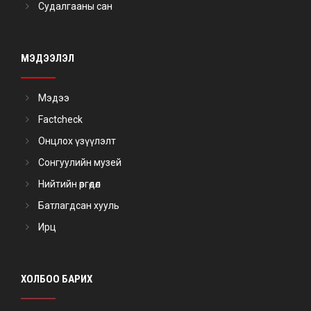
Судалгааны сан
МЭДЭЭЛЭЛ
Мэдээ
Factcheck
Онцлох үзүүлэлт
Сонгуулийн музей
Нийтийн өргөдөл
Батлагдсан хууль
Ирц
ХОЛБОО БАРИХ