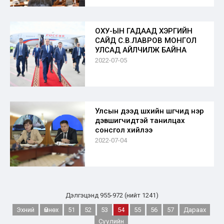
ОХУ-ЫН ГАДААД ХЭРГИЙН
САЙД С.В.ЛАВРОВ МОНГОЛ
УЛСАД АЙЛЧИЛЖ БАЙНА
2022-07-05
Улсын дээд шүүхийн шүүгчид нэр
дэвшигчидтэй танилцах
сонсгол хийлээ
2022-07-04
Дэлгэцэнд 955-972 (нийт 1241)
Эхний
Өмнөх
51
52
53
54
55
56
57
Дараах
Сүүлийн