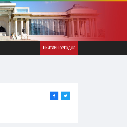
НИЙТИЙН ӨРГӨДӨЛ