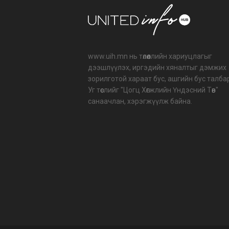
www.uih.mn нь төлөөллийн хариуцлагыг
дээшлүүлэх, иргэдийн хяналтыг дэмжих
зорилготой хараат бус, ашгийн бус талба
Уг төслийг "Цогц Хөгжлийн Үндэсний Төв"
санаачлан, хэрэгжүүлж байна.