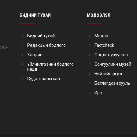
БИДНИЙ ТУХАЙ
МЭДЭЭЛЭЛ
Бидний тухай
Мэдээ
Редакцын бодлого
Factcheck
р юм.
Хандив
Онцлох үзүүлэлт
Үйлчилгээний бодлого,
Сонгуулийн музей
нөхцөл
Нийтийн өргөдөл
Судалгааны сан
Батлагдсан хууль
Ирц