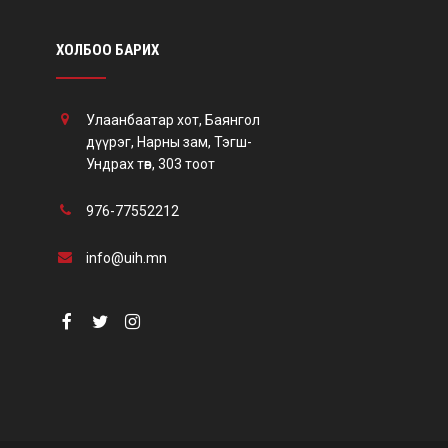
ХОЛБОО БАРИХ
Улаанбаатар хот, Баянгол
дүүрэг, Нарны зам, Тэгш-
Ундрах төв, 303 тоот
976-77552212
info@uih.mn