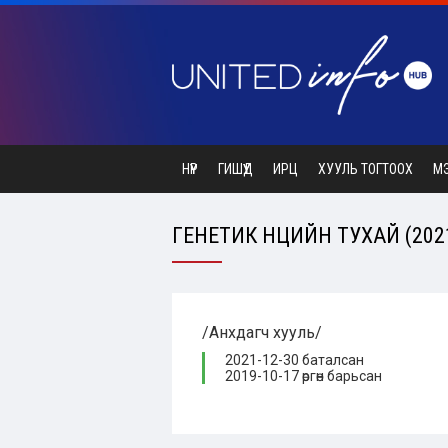
НҮҮР
ГИШҮҮД
ИРЦ
ХУУЛЬ ТОГТООХ
М
ГЕНЕТИК НӨӨЦИЙН ТУХАЙ (2021
/Анхдагч хууль/
2021-12-30 баталсан
2019-10-17 өргөн барьсан