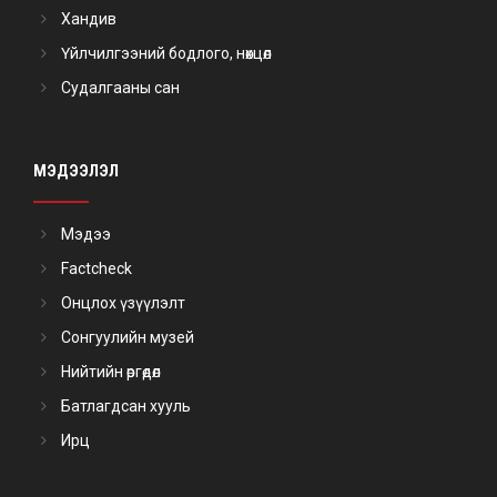
Хандив
Үйлчилгээний бодлого, нөхцөл
Судалгааны сан
МЭДЭЭЛЭЛ
Мэдээ
Factcheck
Онцлох үзүүлэлт
Сонгуулийн музей
Нийтийн өргөдөл
Батлагдсан хууль
Ирц