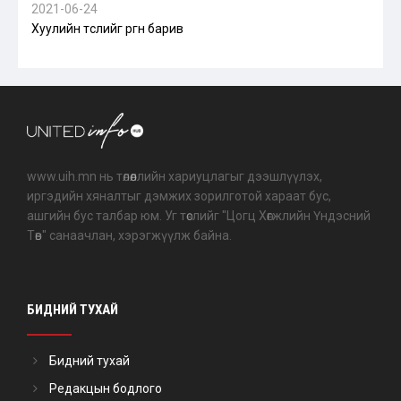
2021-06-24
Хуулийн төслийг өргөн барив
www.uih.mn нь төлөөллийн хариуцлагыг дээшлүүлэх,
иргэдийн хяналтыг дэмжих зорилготой хараат бус,
ашгийн бус талбар юм. Уг төслийг "Цогц Хөгжлийн Үндэсний
Төв" санаачлан, хэрэгжүүлж байна.
БИДНИЙ ТУХАЙ
Бидний тухай
Редакцын бодлого