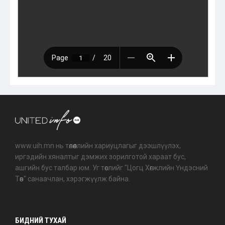
www.uih.mn нь төлөөллийн хариуцлагыг дээшлүүлэх,
иргэдийн хяналтыг дэмжих зорилготой хараат бус,
ашгийн бус талбар юм. Уг төслийг "Цогц Хөгжлийн Үндэсний
Төв" санаачлан, хэрэгжүүлж байна.
БИДНИЙ ТУХАЙ