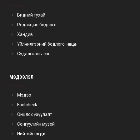
Бидний тухай
Редакцын бодлого
Хандив
Үйлчилгээний бодлого, нөхцөл
Судалгааны сан
МЭДЭЭЛЭЛ
Мэдээ
Factcheck
Онцлох үзүүлэлт
Сонгуулийн музей
Нийтийн өргөдөл