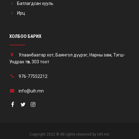
Батлагдсан хууль
Ирц
ХОЛБОО БАРИХ
Улаанбаатар хот, Баянгол дүүрэг, Нарны зам, Тэгш-
Ундрах төв, 303 тоот
976-77552212
info@uih.mn
Copyright 2022 © All rights reserved by UIH.mn