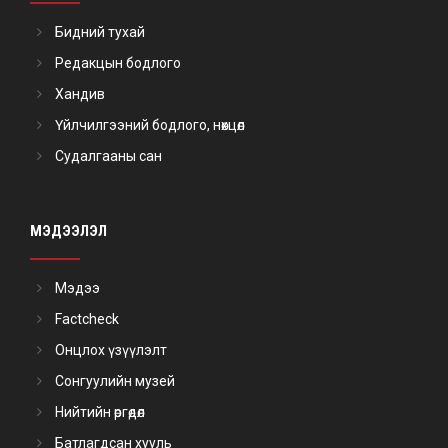
Бидний тухай
Редакцын бодлого
Хандив
Үйлчилгээний бодлого, нөхцөл
Судалгааны сан
МЭДЭЭЛЭЛ
Мэдээ
Factcheck
Онцлох үзүүлэлт
Сонгуулийн музей
Нийтийн өргөдөл
Батлагдсан хууль