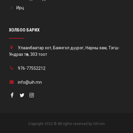
Ирц
ХОЛБОО БАРИХ
Улаанбаатар хот, Баянгол дүүрэг, Нарны зам, Тэгш-
Ундрах төв, 303 тоот
976-77552212
info@uih.mn
Copyright 2022 © All rights reserved by UIH.mn