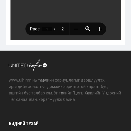
www.uih.mn нь төлөөллийн хариуцлагыг дээшлүүлэх,
иргэдийн хяналтыг дэмжих зорилготой хараат бус,
ашгийн бус талбар юм. Уг төслийг "Цогц Хөгжлийн Үндэсний
Төв" санаачлан, хэрэгжүүлж байна.
БИДНИЙ ТУХАЙ