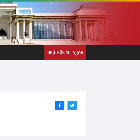
НИЙТИЙН ӨРГӨДӨЛ