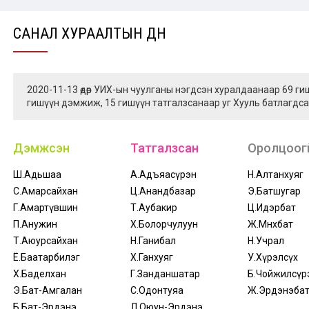
САНАЛ ХУРААЛТЫН ДҮН
2020-11-13 өдөр УИХ-ын чуулганы нэгдсэн хуралдаанаар 69 г
гишүүн дэмжиж, 15 гишүүн татгалзсанаар уг Хууль батлагдса
Дэмжсэн
Татгалзсан
Оролцоогү
Ш.Адьшаа
А.Адъяасүрэн
Н.Алтанхуяг
С.Амарсайхан
Ц.Анандбазар
Э.Батшугар
Г.Амартүвшин
Т.Аубакир
Ц.Идэрбат
П.Анужин
Х.Болорчулуун
Ж.Мөнхбат
Т.Аюурсайхан
Н.Ганибал
Н.Учрал
Ё.Баатарбилэг
Х.Ганхуяг
У.Хүрэлсүх
Х.Баделхан
Г.Занданшатар
Б.Чойжилсүр
Э.Бат-Амгалан
С.Одонтуяа
Ж.Эрдэнэба
Б.Бат-Эрдэнэ
Л.Оюун-Эрдэнэ