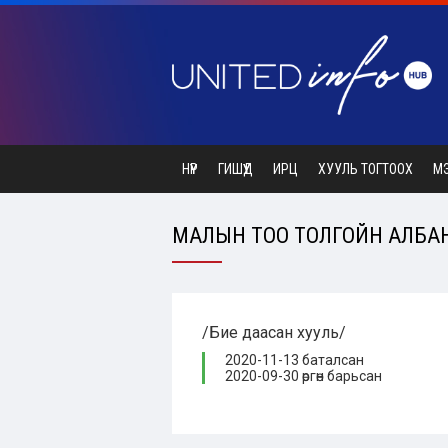
НҮҮР
ГИШҮҮД
ИРЦ
ХУУЛЬ ТОГТООХ
М
МАЛЫН ТОО ТОЛГОЙН АЛБАН 
/Бие даасан хууль/
2020-11-13 баталсан
2020-09-30 өргөн барьсан