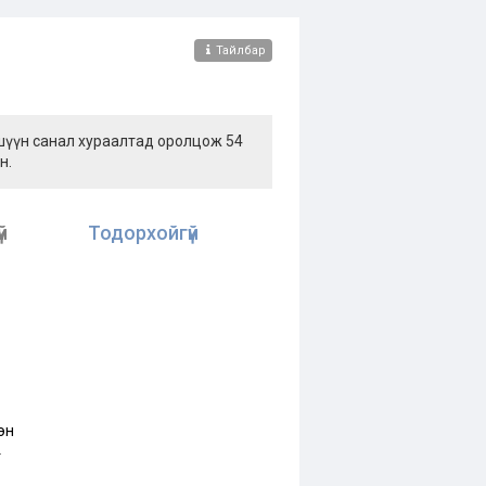
Тайлбар
ишүүн санал хураалтад оролцож 54
н.
й
Тодорхойгүй
эн
т