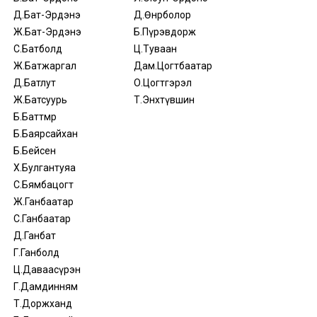
Д.Бат-Эрдэнэ
Д.Өнөрболор
Ж.Бат-Эрдэнэ
Б.Пүрэвдорж
С.Батболд
Ц.Туваан
Ж.Батжаргал
Дам.Цогтбаатар
Д.Батлут
О.Цогтгэрэл
Ж.Батсуурь
Т.Энхтүвшин
Б.Баттөмөр
Б.Баярсайхан
Б.Бейсен
Х.Булгантуяа
С.Бямбацогт
Ж.Ганбаатар
С.Ганбаатар
Д.Ганбат
Г.Ганболд
Ц.Даваасүрэн
Г.Дамдинням
Т.Доржханд