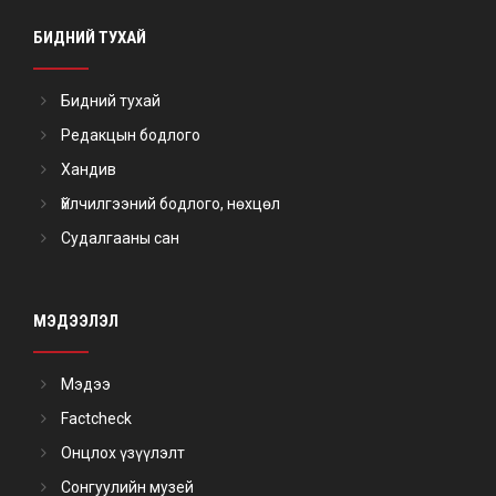
БИДНИЙ ТУХАЙ
Бидний тухай
Редакцын бодлого
Хандив
Үйлчилгээний бодлого, нөхцөл
Судалгааны сан
МЭДЭЭЛЭЛ
Мэдээ
Factcheck
Онцлох үзүүлэлт
Сонгуулийн музей