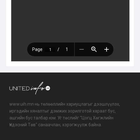
www.uih.mn нь төлөөллийн хариуцлагыг дээшлүүлэх,
иргэдийн хяналтыг дэмжих зорилготой хараат бус,
ашгийн бус талбар юм. Уг төслийг "Цогц Хөгжлийн
Үндэсний Төв" санаачлан, хэрэгжүүлж байна.