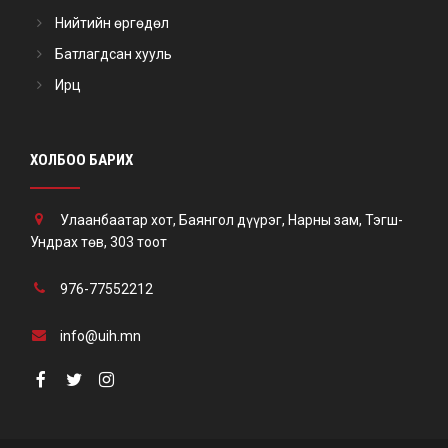
Нийтийн өргөдөл
Батлагдсан хууль
Ирц
ХОЛБОО БАРИХ
Улаанбаатар хот, Баянгол дүүрэг, Нарны зам, Тэгш-
Ундрах төв, 303 тоот
976-77552212
info@uih.mn