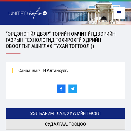
“ЭРДЭНЭТ ҮЙЛДВЭР” ТӨРИЙН ӨМЧИТ ҮЙЛДВЭРИЙН
ГАЗРЫН ТЕХНОЛОГИД ТОХИРОХГҮЙ ХҮДРИЙН
ОВООЛГЫГ АШИГЛАХ ТУХАЙ ТОГТООЛ ()
Санаачлагч:
Н.Алтанхуяг
,
ҮЗЭЛ БАРИМТЛАЛ, ХУУЛИЙН ТӨСӨЛ
СУДАЛГАА, ТООЦОО