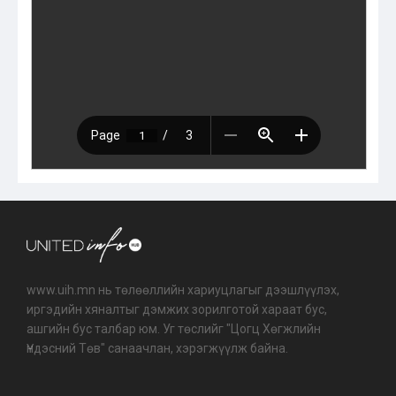
www.uih.mn нь төлөөллийн хариуцлагыг дээшлүүлэх,
иргэдийн хяналтыг дэмжих зорилготой хараат бус,
ашгийн бус талбар юм. Уг төслийг "Цогц Хөгжлийн
Үндэсний Төв" санаачлан, хэрэгжүүлж байна.