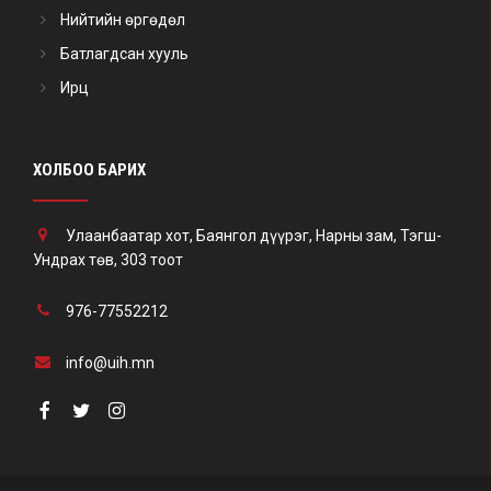
Нийтийн өргөдөл
Батлагдсан хууль
Ирц
ХОЛБОО БАРИХ
Улаанбаатар хот, Баянгол дүүрэг, Нарны зам, Тэгш-
Ундрах төв, 303 тоот
976-77552212
info@uih.mn