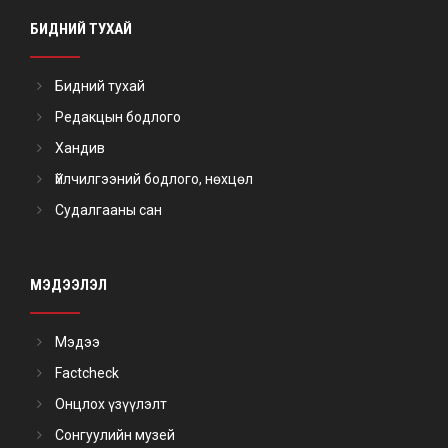
БИДНИЙ ТУХАЙ
Бидний тухай
Редакцын бодлого
Хандив
Үйлчилгээний бодлого, нөхцөл
Судалгааны сан
МЭДЭЭЛЭЛ
Мэдээ
Factcheck
Онцлох үзүүлэлт
Сонгуулийн музей