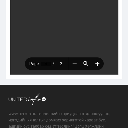
www.uih.mn нь төлөөллийн хариуцлагыг дээшлүүлэх,
иргэдийн хяналтыг дэмжих зорилготой хараат бус,
ашгийн бус талбар юм. Уг төслийг "Цогц Хөгжлийн