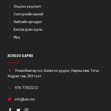
Онцлох үзүүлэлт
Сонгуулийн музей
Нийтийн өргөдөл
Батлагдсан хууль
Ирц
ХОЛБОО БАРИХ
Улаанбаатар хот, Баянгол дүүрэг, Нарны зам, Тэгш-
Ундрах төв, 303 тоот
976-77552212
info@uih.mn