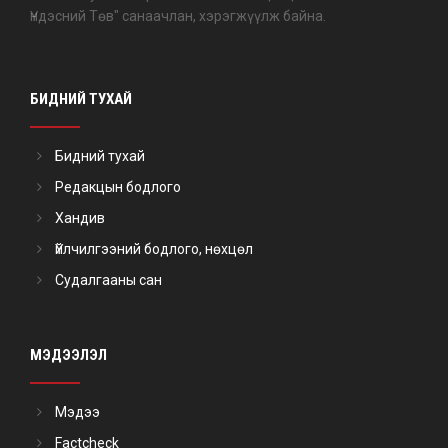
Үндэсний Төв" санаачлан, хэрэгжүүлж байна.
БИДНИЙ ТУХАЙ
Бидний тухай
Редакцын бодлого
Хандив
Үйлчилгээний бодлого, нөхцөл
Судалгааны сан
МЭДЭЭЛЭЛ
Мэдээ
Factcheck