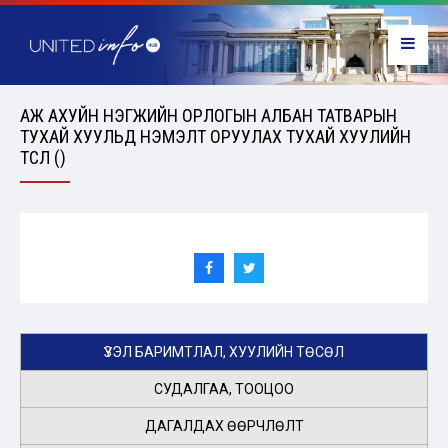
АЖ АХУЙН НЭГЖИЙН ОРЛОГЫН АЛБАН ТАТВАРЫН
ТУХАЙ ХУУЛЬД НЭМЭЛТ ОРУУЛАХ ТУХАЙ ХУУЛИЙН
ТӨСӨЛ ()
ҮЗЭЛ БАРИМТЛАЛ, ХУУЛИЙН ТӨСӨЛ
СУДАЛГАА, ТООЦОО
ДАГАЛДАХ ӨӨРЧЛӨЛТ