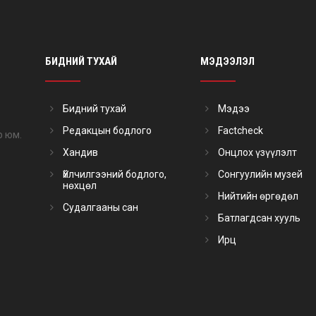
БИДНИЙ ТУХАЙ
МЭДЭЭЛЭЛ
Бидний тухай
Мэдээ
Редакцын бодлого
Factcheck
р юм.
Хандив
Онцлох үзүүлэлт
Үйлчилгээний бодлого,
Сонгуулийн музей
нөхцөл
Нийтийн өргөдөл
Судалгааны сан
Батлагдсан хууль
Ирц