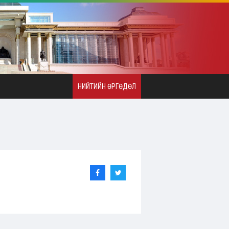
НИЙТИЙН ӨРГӨДӨЛ