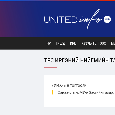
НҮҮР
ГИШҮҮД
ИРЦ
ХУУЛЬ ТОГТООХ
М
ТӨРӨӨС ИРГЭНИЙ НИЙГМИЙН 
/УИХ-ын тогтоол/
Санаачлагч: МУ-н Засгийн газар,