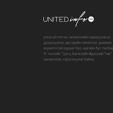
www.uih.mn нь төлөөллийн хариуцлагыг
дээшлүүлэх, иргэдийн хяналтыг дэмжих
зорилготой хараат бус, ашгийн бус талба
Уг төслийг "Цогц Хөгжлийн Үндэсний Төв"
санаачлан, хэрэгжүүлж байна.