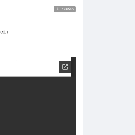
Тайлбар
ӨСӨЛ