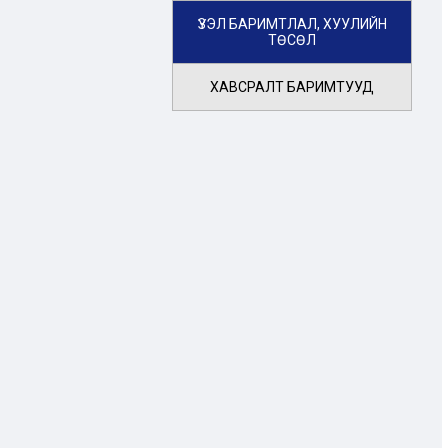
ҮЗЭЛ БАРИМТЛАЛ, ХУУЛИЙН
ТӨСӨЛ
ХАВСРАЛТ БАРИМТУУД