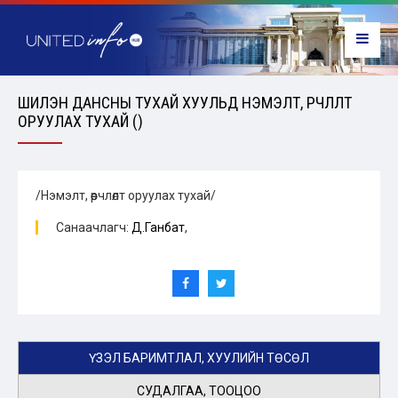
ШИЛЭН ДАНСНЫ ТУХАЙ ХУУЛЬД НЭМЭЛТ, ӨӨРЧЛӨЛТ
ОРУУЛАХ ТУХАЙ ()
/Нэмэлт, өөрчлөлт оруулах тухай/
Санаачлагч:
Д.Ганбат
,
ҮЗЭЛ БАРИМТЛАЛ, ХУУЛИЙН ТӨСӨЛ
СУДАЛГАА, ТООЦОО