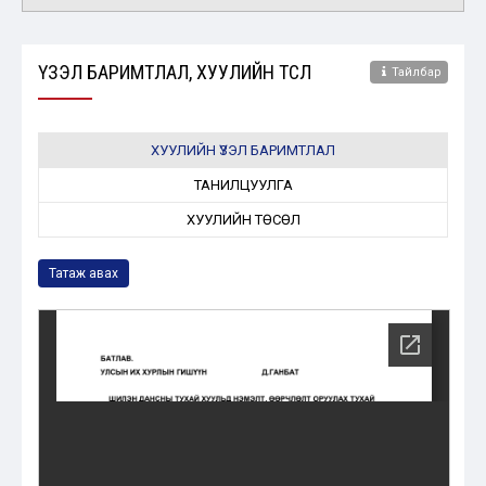
ҮЗЭЛ БАРИМТЛАЛ, ХУУЛИЙН ТӨСӨЛ
Тайлбар
ХУУЛИЙН ҮЗЭЛ БАРИМТЛАЛ
ТАНИЛЦУУЛГА
ХУУЛИЙН ТӨСӨЛ
Татаж авах