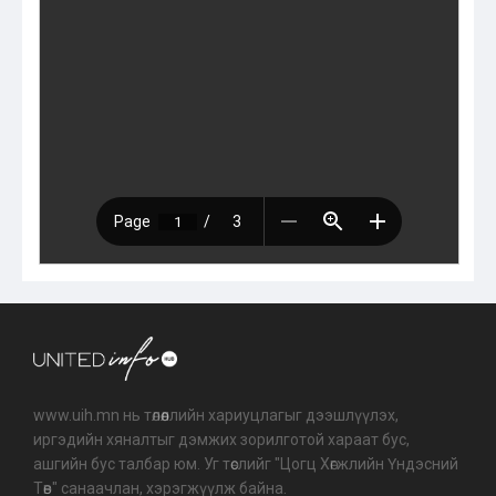
www.uih.mn нь төлөөллийн хариуцлагыг дээшлүүлэх,
иргэдийн хяналтыг дэмжих зорилготой хараат бус,
ашгийн бус талбар юм. Уг төслийг "Цогц Хөгжлийн Үндэсний
Төв" санаачлан, хэрэгжүүлж байна.