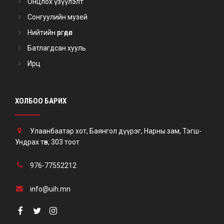
Онцлох үзүүлэлт
Сонгуулийн музей
Нийтийн өргөдөл
Батлагдсан хууль
Ирц
ХОЛБОО БАРИХ
Улаанбаатар хот, Баянгол дүүрэг, Нарны зам, Тэгш-
Ундрах төв, 303 тоот
976-77552212
info@uih.mn