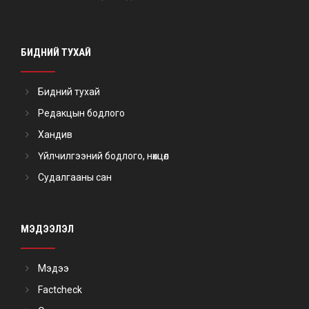
БИДНИЙ ТУХАЙ
Бидний тухай
Редакцын бодлого
Хандив
Үйлчилгээний бодлого, нөхцөл
Судалгааны сан
МЭДЭЭЛЭЛ
Мэдээ
Factcheck