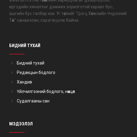
www.uih.mn нь төлөөллийн хариуцлагыг дээшлүүлэх,
иргэдийн хяналтыг дэмжих зорилготой хараат бус,
ашгийн бус талбар юм. Уг төслийг "Цогц Хөгжлийн Үндэсний
Төв" санаачлан, хэрэгжүүлж байна.
БИДНИЙ ТУХАЙ
Бидний тухай
Редакцын бодлого
Хандив
Үйлчилгээний бодлого, нөхцөл
Судалгааны сан
МЭДЭЭЛЭЛ