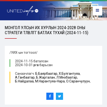
МОНГОЛ УЛСЫН ИХ ХУРЛЫН 2024-2028 ОНЫ
СТРАТЕГИ ТӨЛӨВЛӨГӨӨГ БАТЛАХ ТУХАЙ (2024-11-15)
/УИХ-ын тогтоол/
2024-11-15 баталсан
2024-10-01 өргөн барьсан
Санаачлагч:
Б.Баярбаатар
,
Х.Булгантуяа
,
А.Ганбаатар
,
Б.Жаргалан
,
Л.Мөнхбаатар
,
Б.Найдалаа
,
М.Нарантуяа-Нара
,
О.Саранчулуун
,