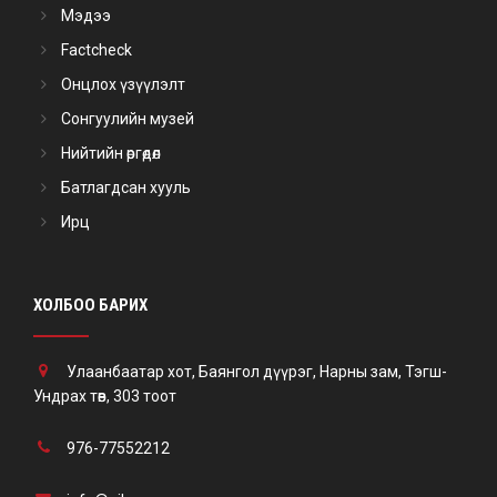
Мэдээ
Factcheck
Онцлох үзүүлэлт
Сонгуулийн музей
Нийтийн өргөдөл
Батлагдсан хууль
Ирц
ХОЛБОО БАРИХ
Улаанбаатар хот, Баянгол дүүрэг, Нарны зам, Тэгш-
Ундрах төв, 303 тоот
976-77552212