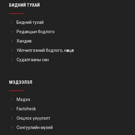
БИДНИЙ ТУХАЙ
Бидний тухай
Редакцын бодлого
Хандив
Үйлчилгээний бодлого, нөхцөл
Судалгааны сан
МЭДЭЭЛЭЛ
Мэдээ
Factcheck
Онцлох үзүүлэлт
Сонгуулийн музей