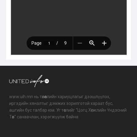
www.uih.mn нь төлөөллийн хариуцлагыг дээшлүүлэх,
иргэдийн хяналтыг дэмжих зорилготой хараат бус,
ашгийн бус талбар юм. Уг төслийг "Цогц Хөгжлийн Үндэсний
Төв" санаачлан, хэрэгжүүлж байна.