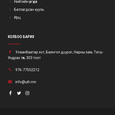
Нийтийн өргөдөл
Батлагдсан хууль
Ирц
ХОЛБОО БАРИХ
Улаанбаатар хот, Баянгол дүүрэг, Нарны зам, Тэгш-
Ундрах төв, 303 тоот
976-77552212
info@uih.mn