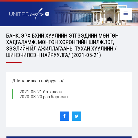
БАНК, ЭРХ БҮХИЙ ХУУЛИЙН ЭТГЭЭДИЙН МӨНГӨН
ХАДГАЛАМЖ, МӨНГӨН ХӨРӨНГИЙН ШИЛЖҮҮЛЭГ,
ЗЭЭЛИЙН ҮЙЛ АЖИЛЛАГААНЫ ТУХАЙ ХУУЛИЙН /
ШИНЭЧИЛСЭН НАЙРУУЛГА/ (2021-05-21)
/Шинэчилсэн найруулга/
2021-05-21 баталсан
2020-08-20 өргөн барьсан