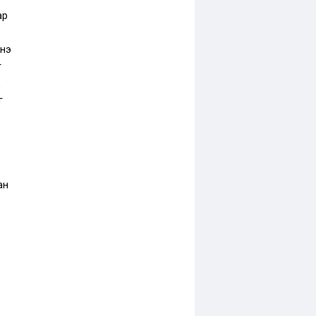
ар
нэ
г
д
г
ан