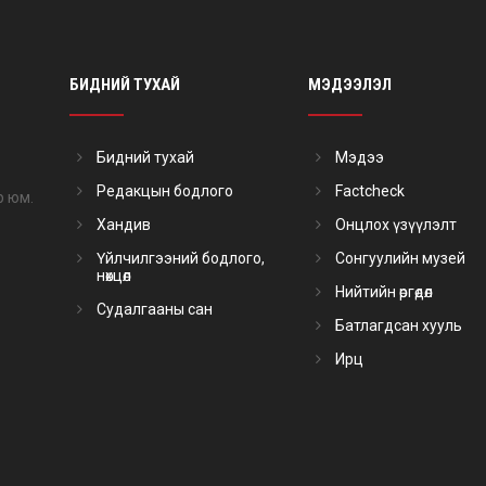
БИДНИЙ ТУХАЙ
МЭДЭЭЛЭЛ
Бидний тухай
Мэдээ
Редакцын бодлого
Factcheck
р юм.
Хандив
Онцлох үзүүлэлт
Үйлчилгээний бодлого,
Сонгуулийн музей
нөхцөл
Нийтийн өргөдөл
Судалгааны сан
Батлагдсан хууль
Ирц