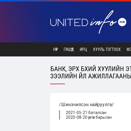
НҮҮР
ГИШҮҮД
ИРЦ
ХУУЛЬ ТОГТООХ
М
БАНК, ЭРХ БҮХИЙ ХУУЛИЙН
ЗЭЭЛИЙН ҮЙЛ АЖИЛЛАГААНЫ 
/Шинэчилсэн найруулга/
2021-05-21 баталсан
2020-08-20 өргөн барьсан