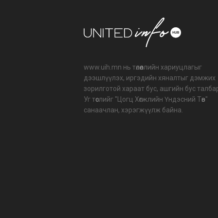
www.uih.mn нь төлөөллийн хариуцлагыг
дээшлүүлэх, иргэдийн хяналтыг дэмжих
зорилготой хараат бус, ашгийн бус талба
Уг төслийг "Цогц Хөгжлийн Үндэсний Төв"
санаачлан, хэрэгжүүлж байна.