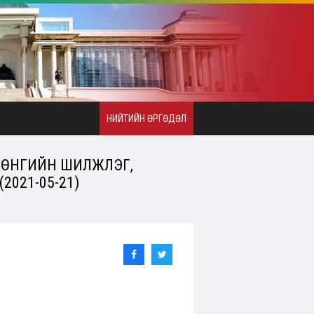
НИЙТИЙН ӨРГӨДӨЛ
ӨНГИЙН ШИЛЖҮҮЛЭГ,
021-05-21)