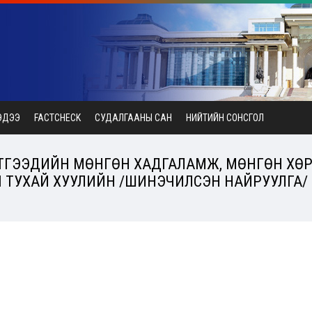
ЭДЭЭ
FACTCHECK
СУДАЛГААНЫ САН
НИЙТИЙН СОНСГОЛ
 ЭТГЭЭДИЙН МӨНГӨН ХАДГАЛАМЖ, МӨНГӨН ХӨР
ТУХАЙ ХУУЛИЙН /ШИНЭЧИЛСЭН НАЙРУУЛГА/ (2