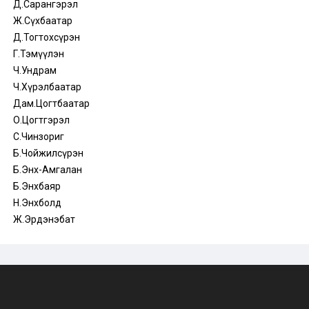
Д.Сарангэрэл
Ж.Сүхбаатар
Д.Тогтохсүрэн
Г.Тэмүүлэн
Ч.Ундрам
Ч.Хүрэлбаатар
Дам.Цогтбаатар
О.Цогтгэрэл
С.Чинзориг
Б.Чойжилсүрэн
Б.Энх-Амгалан
Б.Энхбаяр
Н.Энхболд
Ж.Эрдэнэбат