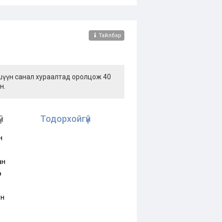
Тайлбар
ишүүн санал хураалтад оролцож 40
н.
й
Тодорхойгүй
н
ан
э
ун