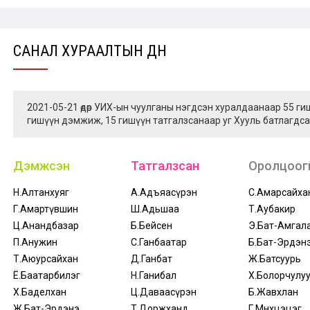
САНАЛ ХУРААЛТЫН ДҮН
2021-05-21 өдөр УИХ-ын чуулганы нэгдсэн хуралдаанаар 55 г
гишүүн дэмжиж, 15 гишүүн татгалзсанаар уг Хууль батлагдса
Дэмжсэн
Татгалзсан
Оролцоогү
Н.Алтанхуяг
А.Адъяасүрэн
С.Амарсайха
Г.Амартүвшин
Ш.Адьшаа
Т.Аубакир
Ц.Анандбазар
Б.Бейсен
Э.Бат-Амгал
П.Анужин
С.Ганбаатар
Б.Бат-Эрдэн
Т.Аюурсайхан
Д.Ганбат
Ж.Батсуурь
Ё.Баатарбилэг
Н.Ганибал
Х.Болорчулу
Х.Баделхан
Ц.Даваасүрэн
Б.Жавхлан
Ж.Бат-Эрдэнэ
Т.Доржханд
Г.Мөнхцэцэг