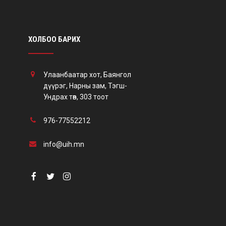
ХОЛБОО БАРИХ
Улаанбаатар хот, Баянгол
дүүрэг, Нарны зам, Тэгш-
Ундрах төв, 303 тоот
976-77552212
info@uih.mn