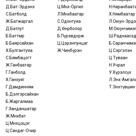
Д.Бат-Эрдэнэ
Ц.Мөнх-Оргил
Н.Наранбаат
С.Батболд
Л.Мөнхбаатар
Х.Нямбаатар
Ж.Батжаргал
С.Одонтуяа
Л.Оюун-Эрдэ
Д.Батлут
Д.Өнөрболор
М.Оюунчимэ
Б.Баттөмөр
Б.Пүрэвдорж
Ш.Раднаасэ
Б.Баярсайхан
Ц.Цэрэнпунцаг
Б.Саранчимэ
Х.Булгантуяа
Ж.Чинбүрэн
Ц.Сэргэлэн
С.Бямбацогт
Ц.Туваан
Ж.Ганбаатар
Н.Учрал
Г.Ганболд
У.Хүрэлсүх
Х.Ганхуяг
Л.Энх-Амгал
Г.Дамдинням
Т.Энхтүвшин
Б.Дэлгэрсайхан
Б.Жаргалмаа
Г.Занданшатар
Ж.Мөнхбат
Ц.Мөнхцэцэг
Ц.Сандаг-Очир