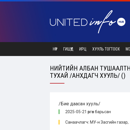
НҮҮР
ГИШҮҮД
ИРЦ
ХУУЛЬ ТОГТООХ
М
НИЙТИЙН АЛБАН ТУШААЛТНЫ 
ТУХАЙ /АНХДАГЧ ХУУЛЬ/ ()
/Бие даасан хууль/
2025-05-21 өргөн барьсан
Санаачлагч: МУ-н Засгийн газар,