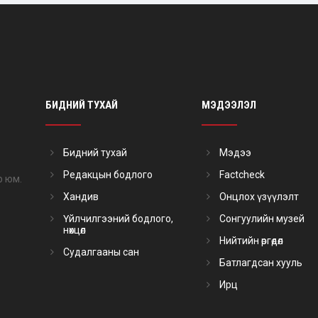
БИДНИЙ ТУХАЙ
МЭДЭЭЛЭЛ
Бидний тухай
Мэдээ
Редакцын бодлого
Factcheck
р юм.
Хандив
Онцлох үзүүлэлт
Үйлчилгээний бодлого,
Сонгуулийн музей
нөхцөл
Нийтийн өргөдөл
Судалгааны сан
Батлагдсан хууль
Ирц