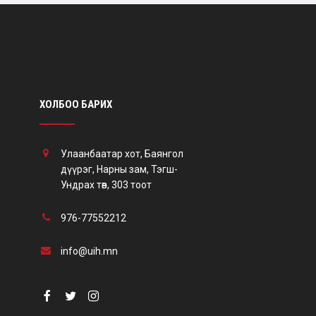
ХОЛБОО БАРИХ
Улаанбаатар хот, Баянгол
дүүрэг, Нарны зам, Тэгш-
Ундрах төв, 303 тоот
976-77552212
info@uih.mn