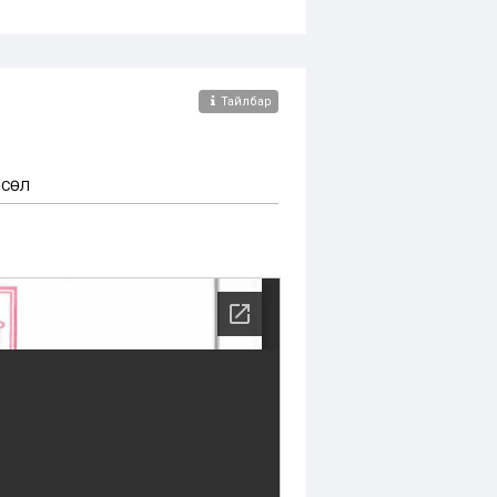
Тайлбар
ӨСӨЛ