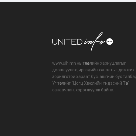
www.uih.mn нь төлөөллийн хариуцлагыг
дээшлүүлэх, иргэдийн хяналтыг дэмжих
зорилготой хараат бус, ашгийн бус талба
Уг төслийг "Цогц Хөгжлийн Үндэсний Төв"
санаачлан, хэрэгжүүлж байна.