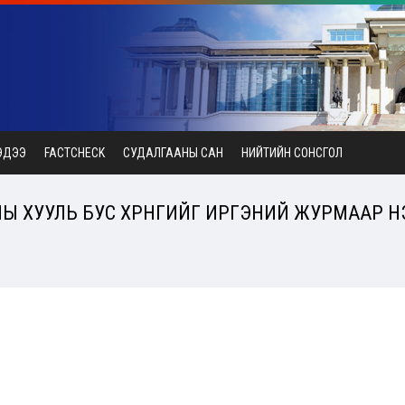
ЭДЭЭ
FACTCHECK
СУДАЛГААНЫ САН
НИЙТИЙН СОНСГОЛ
ХУУЛЬ БУС ХӨРӨНГИЙГ ИРГЭНИЙ ЖУРМААР НЭХ