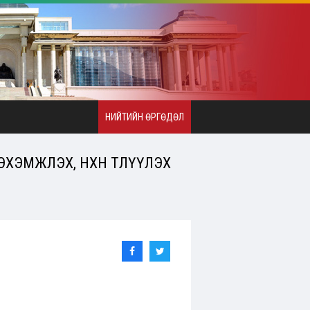
НИЙТИЙН ӨРГӨДӨЛ
ЭМЖЛЭХ, НӨХӨН ТӨЛҮҮЛЭХ