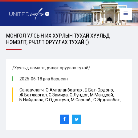
МОНГОЛ УЛСЫН ИХ ХУРЛЫН ТУХАЙ ХУУЛЬД
НЭМЭЛТ, ӨӨРЧЛӨЛТ ОРУУЛАХ ТУХАЙ ()
/Хуульд нэмэлт, өөрчлөлт оруулах тухай/
2025-06-18 өргөн барьсан
Санаачлагч:
О.Амгаланбаатар
,
Б.Бат-Эрдэнэ
,
Ж.Батжаргал
,
С.Замира
,
С.Лүндэг
,
М.Мандхай
,
Б.Найдалаа
,
С.Одонтуяа
,
М.Сарнай
,
С.Эрдэнэбат
,