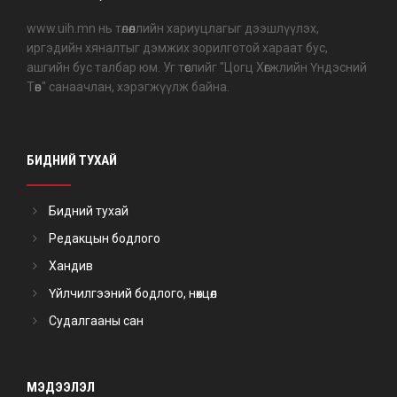
www.uih.mn нь төлөөллийн хариуцлагыг дээшлүүлэх,
иргэдийн хяналтыг дэмжих зорилготой хараат бус,
ашгийн бус талбар юм. Уг төслийг "Цогц Хөгжлийн Үндэсний
Төв" санаачлан, хэрэгжүүлж байна.
БИДНИЙ ТУХАЙ
Бидний тухай
Редакцын бодлого
Хандив
Үйлчилгээний бодлого, нөхцөл
Судалгааны сан
МЭДЭЭЛЭЛ