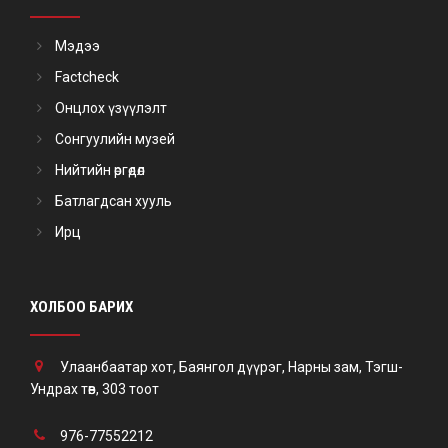
Мэдээ
Factcheck
Онцлох үзүүлэлт
Сонгуулийн музей
Нийтийн өргөдөл
Батлагдсан хууль
Ирц
ХОЛБОО БАРИХ
Улаанбаатар хот, Баянгол дүүрэг, Нарны зам, Тэгш-
Ундрах төв, 303 тоот
976-77552212