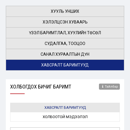
ХУУЛЬ УНШИХ
ХЭЛЭЛЦСЭН ХУВААРЬ
ҮЗЭЛ БАРИМТЛАЛ, ХУУЛИЙН ТӨСӨЛ
СУДАЛГАА, ТООЦОО
САНАЛ ХУРААЛТЫН ДҮН
ХАВСРАЛТ БАРИМТУУД
ХОЛБОГДОХ БИЧИГ БАРИМТ
Тайлбар
ХАВСРАЛТ БАРИМТУУД
ХОЛБООТОЙ МЭДЭЭЛЭЛ