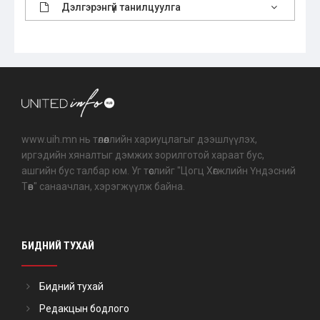
Дэлгэрэнгүй танилцуулга
www.uih.mn нь төлөөллийн хариуцлагыг дээшлүүлэх,
иргэдийн хяналтыг дэмжих зорилготой хараат бус,
ашгийн бус талбар юм. Уг төслийг "Цогц Хөгжлийн Үндэсний
Төв" санаачлан, хэрэгжүүлж байна.
БИДНИЙ ТУХАЙ
Бидний тухай
Редакцын бодлого