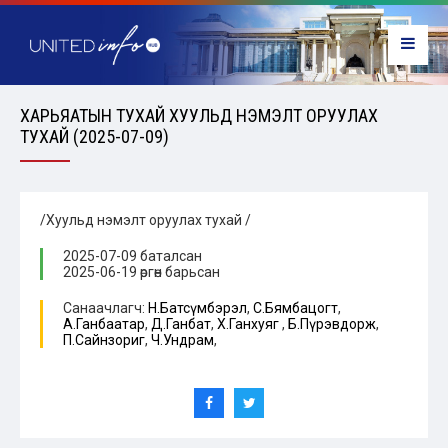
ХАРЬЯАТЫН ТУХАЙ ХУУЛЬД НЭМЭЛТ ОРУУЛАХ
ТУХАЙ (2025-07-09)
/Хуульд нэмэлт оруулах тухай /
2025-07-09 баталсан
2025-06-19 өргөн барьсан
Санаачлагч:
Н.Батсүмбэрэл
,
С.Бямбацогт
,
А.Ганбаатар
,
Д.Ганбат
,
Х.Ганхуяг
,
Б.Пүрэвдорж
,
П.Сайнзориг
,
Ч.Ундрам
,