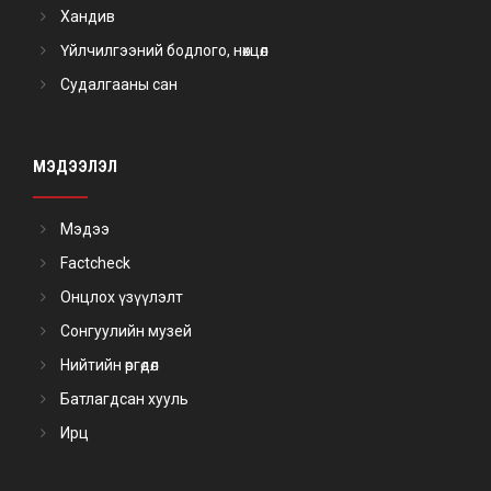
Хандив
Үйлчилгээний бодлого, нөхцөл
Судалгааны сан
МЭДЭЭЛЭЛ
Мэдээ
Factcheck
Онцлох үзүүлэлт
Сонгуулийн музей
Нийтийн өргөдөл
Батлагдсан хууль
Ирц