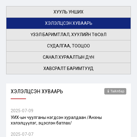
ХУУЛЬ УНШИХ
ХЭЛЭЛЦСЭН ХУВААРЬ
ҮЗЭЛ БАРИМТЛАЛ, ХУУЛИЙН ТӨСӨЛ
СУДАЛГАА, ТООЦОО
САНАЛ ХУРААЛТЫН ДҮН
ХАВСРАЛТ БАРИМТУУД
ХЭЛЭЛЦСЭН ХУВААРЬ
Тайлбар
2025-07-09
УИХ-ын чуулганы нэгдсэн хуралдаан /Анхны
хэлэлцүүлэг, эцэслэн батлах/
2025-07-07