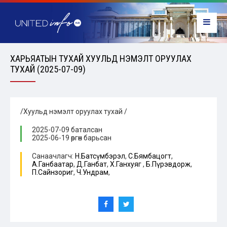
ХАРЬЯАТЫН ТУХАЙ ХУУЛЬД НЭМЭЛТ ОРУУЛАХ
ТУХАЙ (2025-07-09)
/Хуульд нэмэлт оруулах тухай /
2025-07-09 баталсан
2025-06-19 өргөн барьсан
Санаачлагч:
Н.Батсүмбэрэл
,
С.Бямбацогт
,
А.Ганбаатар
,
Д.Ганбат
,
Х.Ганхуяг
,
Б.Пүрэвдорж
,
П.Сайнзориг
,
Ч.Ундрам
,