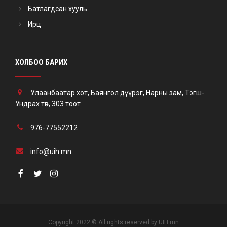
Батлагдсан хууль
Ирц
ХОЛБОО БАРИХ
Улаанбаатар хот, Баянгол дүүрэг, Нарны зам, Тэгш-
Ундрах төв, 303 тоот
976-77552212
info@uih.mn
Copyright 2022 © All rights reserved by UIH.mn