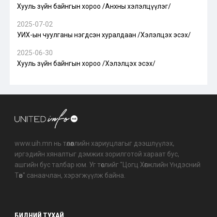
Хууль зүйн байнгын хороо /Анхны хэлэлцүүлэг/
2025-07-02
УИХ-ын чуулганы нэгдсэн хуралдаан /Хэлэлцэх эсэх/
2025-06-30
Хууль зүйн байнгын хороо /Хэлэлцэх эсэх/
www.uih.mn нь төлөөллийн хариуцлагыг дээшлүүлэх,
иргэдийн хяналтыг дэмжих зорилготой хараат бус,
ашгийн бус талбар юм. Уг төслийг "Цогц Хөгжлийн Үндэсний
Төв" санаачлан, хэрэгжүүлж байна.
БИДНИЙ ТУХАЙ