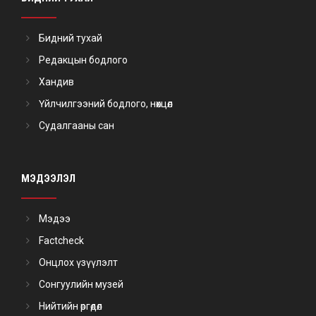
Бидний тухай
Редакцын бодлого
Хандив
Үйлчилгээний бодлого, нөхцөл
Судалгааны сан
МЭДЭЭЛЭЛ
Мэдээ
Factcheck
Онцлох үзүүлэлт
Сонгуулийн музей
Нийтийн өргөдөл