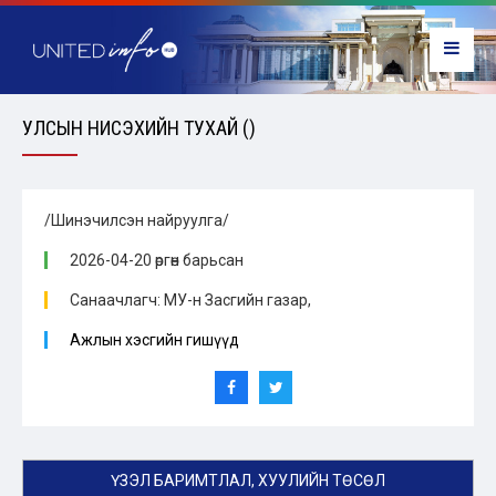
УЛСЫН НИСЭХИЙН ТУХАЙ ()
/Шинэчилсэн найруулга/
2026-04-20 өргөн барьсан
Санаачлагч: МУ-н Засгийн газар,
Ажлын хэсгийн гишүүд
ҮЗЭЛ БАРИМТЛАЛ, ХУУЛИЙН ТӨСӨЛ