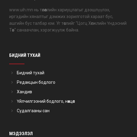
www.uih.mn нь төлөөллийн хариуцлагыг дээшлүүлэх,
иргэдийн хяналтыг дэмжих зорилготой хараат бус,
ашгийн бус талбар юм. Уг төслийг "Цогц Хөгжлийн Үндэсний
Төв" санаачлан, хэрэгжүүлж байна.
БИДНИЙ ТУХАЙ
Бидний тухай
Редакцын бодлого
Хандив
Үйлчилгээний бодлого, нөхцөл
Судалгааны сан
МЭДЭЭЛЭЛ