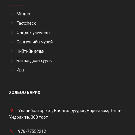
Мэдээ
Factcheck
Онцлох үзүүлэлт
Сонгуулийн музей
Нийтийн өргөдөл
Батлагдсан хууль
Ирц
ХОЛБОО БАРИХ
Улаанбаатар хот, Баянгол дүүрэг, Нарны зам, Тэгш-
Ундрах төв, 303 тоот
976-77552212