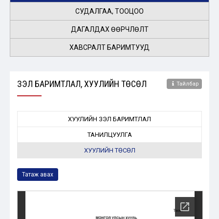
СУДАЛГАА, ТООЦОО
ДАГАЛДАХ ӨӨРЧЛӨЛТ
ХАВСРАЛТ БАРИМТУУД
ҮЗЭЛ БАРИМТЛАЛ, ХУУЛИЙН ТӨСӨЛ
Тайлбар
ХУУЛИЙН ҮЗЭЛ БАРИМТЛАЛ
ТАНИЛЦУУЛГА
ХУУЛИЙН ТӨСӨЛ
Татаж авах