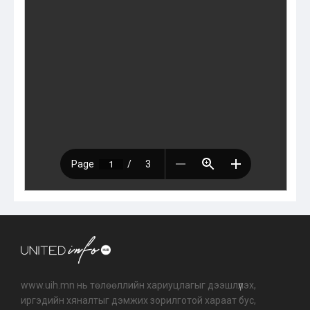
www.uih.mn нь төлөөллийн хариуцлагыг дээшлүүлэх,
иргэдийн хяналтыг дэмжих зорилготой хараат бус,