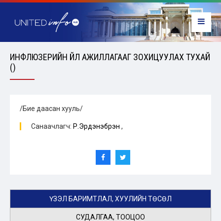
ИНФЛЮЗЕРИЙН ҮЙЛ АЖИЛЛАГААГ ЗОХИЦУУЛАХ ТУХАЙ
()
/Бие даасан хууль/
Санаачлагч:
Р.Эрдэнэбүрэн
,
ҮЗЭЛ БАРИМТЛАЛ, ХУУЛИЙН ТӨСӨЛ
СУДАЛГАА, ТООЦОО