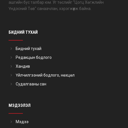
ашгийн бус талбар юм. Уг төслийг "Цогц Хөгжлийн
Үндэсний Төв" санаачлан, хэрэгжүүлж байна.
БИДНИЙ ТУХАЙ
Бидний тухай
Редакцын бодлого
Хандив
Үйлчилгээний бодлого, нөхцөл
Судалгааны сан
МЭДЭЭЛЭЛ
Мэдээ