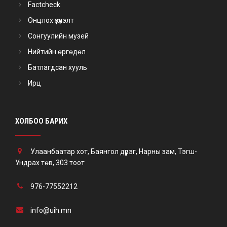
Factcheck
Онцлох үзүүлэлт
Сонгуулийн музей
Нийтийн өргөдөл
Батлагдсан хууль
Ирц
ХОЛБОО БАРИХ
Улаанбаатар хот, Баянгол дүүрэг, Нарны зам, Тэгш-
Ундрах төв, 303 тоот
976-77552212
info@uih.mn