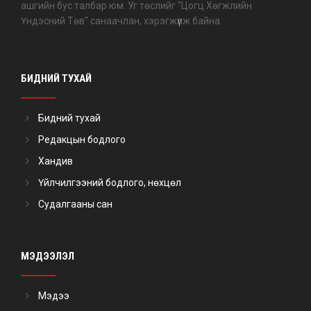
ашгийн бус талбар юм. Уг төслийг "Цогц Хөгжлийн
Үндэсний Төв" санаачлан, хэрэгжүүлж байна.
БИДНИЙ ТУХАЙ
Бидний тухай
Редакцын бодлого
Хандив
Үйлчилгээний бодлого, нөхцөл
Судалгааны сан
МЭДЭЭЛЭЛ
Мэдээ