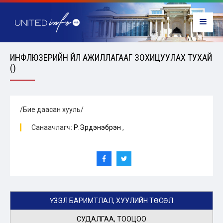
ИНФЛЮЗЕРИЙН ҮЙЛ АЖИЛЛАГААГ ЗОХИЦУУЛАХ ТУХАЙ
()
/Бие даасан хууль/
Санаачлагч:
Р.Эрдэнэбүрэн
,
ҮЗЭЛ БАРИМТЛАЛ, ХУУЛИЙН ТӨСӨЛ
СУДАЛГАА, ТООЦОО