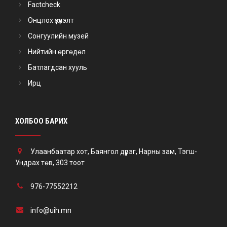
Factcheck
Онцлох үзүүлэлт
Сонгуулийн музей
Нийтийн өргөдөл
Батлагдсан хууль
Ирц
ХОЛБОО БАРИХ
Улаанбаатар хот, Баянгол дүүрэг, Нарны зам, Тэгш-
Ундрах төв, 303 тоот
976-77552212
info@uih.mn