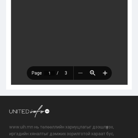
www.uih.mn нь төлөөллийн хариуцлагыг дээшлүүлэх,
иргэдийн хяналтыг дэмжих зорилготой хараат бус,