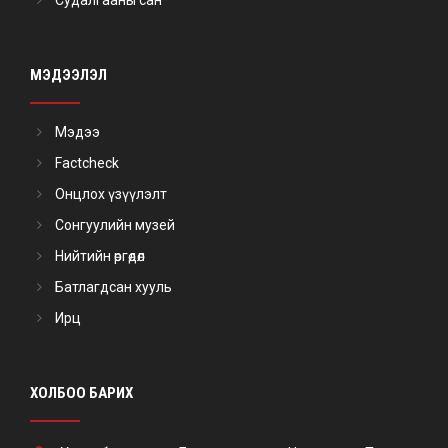
Судалгааны сан
МЭДЭЭЛЭЛ
Мэдээ
Factcheck
Онцлох үзүүлэлт
Сонгуулийн музей
Нийтийн өргөдөл
Батлагдсан хууль
Ирц
ХОЛБОО БАРИХ