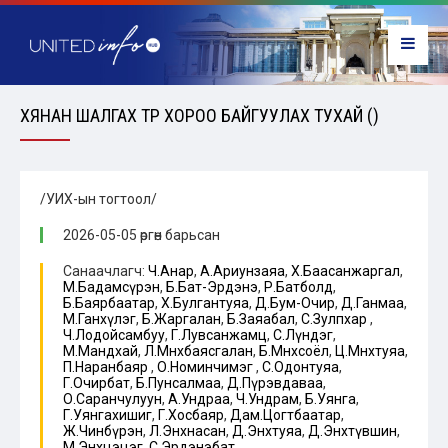
ХЯНАН ШАЛГАХ ТҮР ХОРОО БАЙГУУЛАХ ТУХАЙ ()
/УИХ-ын тогтоол/
2026-05-05 өргөн барьсан
Санаачлагч:
Ч.Анар
,
А.Ариунзаяа
,
Х.Баасанжаргал
,
М.Бадамсүрэн
,
Б.Бат-Эрдэнэ
,
Р.Батболд
,
Б.Баярбаатар
,
Х.Булгантуяа
,
Д.Бум-Очир
,
Д.Ганмаа
,
М.Ганхүлэг
,
Б.Жаргалан
,
Б.Заяабал
,
С.Зулпхар
,
Ч.Лодойсамбуу
,
Г.Лувсанжамц
,
С.Лүндэг
,
М.Мандхай
,
Л.Мөнхбаясгалан
,
Б.Мөнхсоёл
,
Ц.Мөнхтуяа
,
П.Наранбаяр
,
О.Номинчимэг
,
С.Одонтуяа
,
Г.Очирбат
,
Б.Пунсалмаа
,
Д.Пүрэвдаваа
,
О.Саранчулуун
,
А.Ундраа
,
Ч.Ундрам
,
Б.Уянга
,
Г.Уянгахишиг
,
Г.Хосбаяр
,
Дам.Цогтбаатар
,
Ж.Чинбүрэн
,
Л.Энхнасан
,
Д.Энхтуяа
,
Д.Энхтүвшин
,
М.Энхцэцэг
,
С.Эрдэнэбат
,