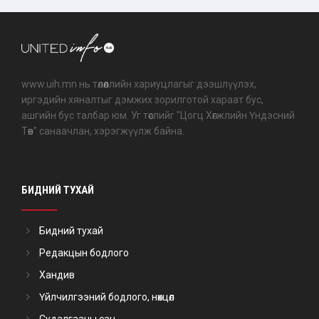
www.uih.mn нь төлөөллийн хариуцлагыг дээшлүүлэх,
иргэдийн хяналтыг дэмжих зорилготой хараат бус,
ашгийн бус талбар юм. Уг төслийг "Цогц Хөгжлийн Үндэсний
Төв" санаачлан, хэрэгжүүлж байна.
БИДНИЙ ТУХАЙ
Бидний тухай
Редакцын бодлого
Хандив
Үйлчилгээний бодлого, нөхцөл