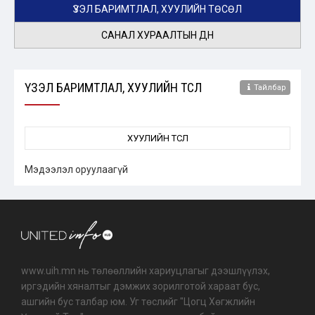
ҮЗЭЛ БАРИМТЛАЛ, ХУУЛИЙН ТӨСӨЛ
САНАЛ ХУРААЛТЫН ДҮН
ҮЗЭЛ БАРИМТЛАЛ, ХУУЛИЙН ТӨСӨЛ
Тайлбар
ХУУЛИЙН ТӨСӨЛ
Мэдээлэл оруулаагүй
www.uih.mn нь төлөөллийн хариуцлагыг дээшлүүлэх,
иргэдийн хяналтыг дэмжих зорилготой хараат бус,
ашгийн бус талбар юм. Уг төслийг "Цогц Хөгжлийн