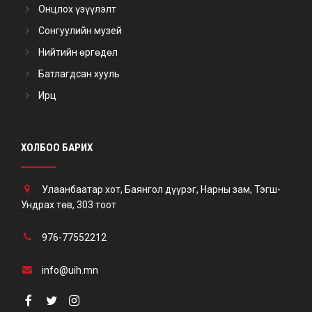
Онцлох үзүүлэлт
Сонгуулийн музей
Нийтийн өргөдөл
Батлагдсан хууль
Ирц
ХОЛБОО БАРИХ
Улаанбаатар хот, Баянгол дүүрэг, Нарны зам, Тэгш-
Ундрах төв, 303 тоот
976-77552212
info@uih.mn