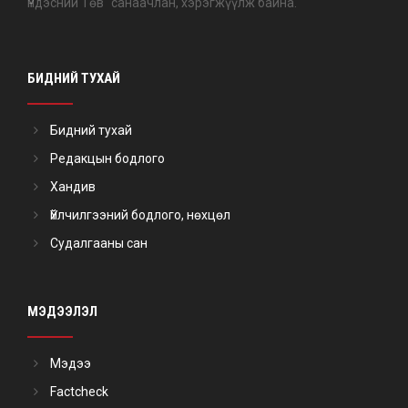
Үндэсний Төв" санаачлан, хэрэгжүүлж байна.
БИДНИЙ ТУХАЙ
Бидний тухай
Редакцын бодлого
Хандив
Үйлчилгээний бодлого, нөхцөл
Судалгааны сан
МЭДЭЭЛЭЛ
Мэдээ
Factcheck