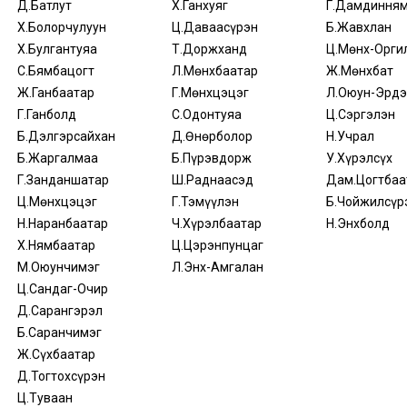
Д.Батлут
Х.Ганхуяг
Г.Дамдиння
Х.Болорчулуун
Ц.Даваасүрэн
Б.Жавхлан
Х.Булгантуяа
Т.Доржханд
Ц.Мөнх-Орги
С.Бямбацогт
Л.Мөнхбаатар
Ж.Мөнхбат
Ж.Ганбаатар
Г.Мөнхцэцэг
Л.Оюун-Эрдэ
Г.Ганболд
С.Одонтуяа
Ц.Сэргэлэн
Б.Дэлгэрсайхан
Д.Өнөрболор
Н.Учрал
Б.Жаргалмаа
Б.Пүрэвдорж
У.Хүрэлсүх
Г.Занданшатар
Ш.Раднаасэд
Дам.Цогтбаа
Ц.Мөнхцэцэг
Г.Тэмүүлэн
Б.Чойжилсүр
Н.Наранбаатар
Ч.Хүрэлбаатар
Н.Энхболд
Х.Нямбаатар
Ц.Цэрэнпунцаг
М.Оюунчимэг
Л.Энх-Амгалан
Ц.Сандаг-Очир
Д.Сарангэрэл
Б.Саранчимэг
Ж.Сүхбаатар
Д.Тогтохсүрэн
Ц.Туваан