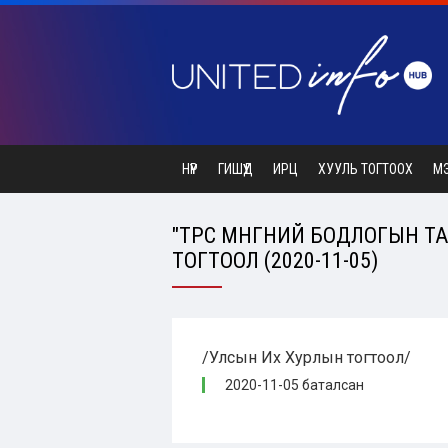
НҮҮР
ГИШҮҮД
ИРЦ
ХУУЛЬ ТОГТООХ
М
"ТӨРӨӨС МӨНГӨНИЙ БОДЛОГЫН
ТОГТООЛ (2020-11-05)
/Улсын Их Хурлын тогтоол/
2020-11-05 баталсан