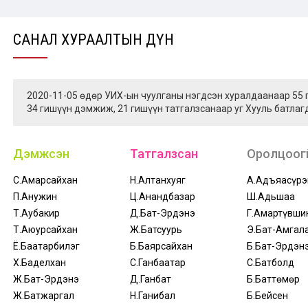
САНАЛ ХУРААЛТЫН ДҮН
2020-11-05 өдөр УИХ-ын чуулганы нэгдсэн хуралдаанаар 55
34 гишүүн дэмжиж, 21 гишүүн татгалзсанаар уг Хууль батлаг
Дэмжсэн
Татгалзсан
Оролцоогү
С.Амарсайхан
Н.Алтанхуяг
А.Адъяасүрэ
П.Анужин
Ц.Анандбазар
Ш.Адьшаа
Т.Аубакир
Д.Бат-Эрдэнэ
Г.Амартүвши
Т.Аюурсайхан
Ж.Батсуурь
Э.Бат-Амгал
Ё.Баатарбилэг
Б.Баярсайхан
Б.Бат-Эрдэн
Х.Баделхан
С.Ганбаатар
С.Батболд
Ж.Бат-Эрдэнэ
Д.Ганбат
Б.Баттөмөр
Ж.Батжаргал
Н.Ганибал
Б.Бейсен