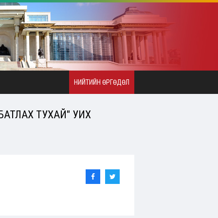
НИЙТИЙН ӨРГӨДӨЛ
 БАТЛАХ ТУХАЙ" УИХ