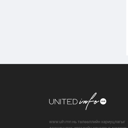
www.uih.mn нь төлөөллийн хариуцлагыг