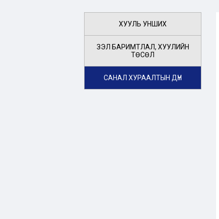
ХУУЛЬ УНШИХ
ҮЗЭЛ БАРИМТЛАЛ, ХУУЛИЙН
ТӨСӨЛ
САНАЛ ХУРААЛТЫН ДҮН