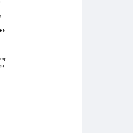
м
л
нэ
тар
эн