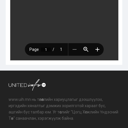
www.uih.mn нь төлөөллийн хариуцлагыг дээшлүүлэх,
иргэдийн хяналтыг дэмжих зорилготой хараат бус,
ашгийн бус талбар юм. Уг төслийг "Цогц Хөгжлийн Үндэсний
Төв" санаачлан, хэрэгжүүлж байна.