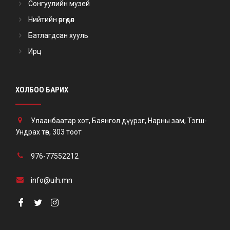
Сонгуулийн музей
Нийтийн өргөдөл
Батлагдсан хууль
Ирц
ХОЛБОО БАРИХ
Улаанбаатар хот, Баянгол дүүрэг, Нарны зам, Тэгш-
Ундрах төв, 303 тоот
976-77552212
info@uih.mn