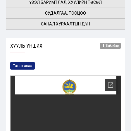
ҮЗЭЛ БАРИМТЛАЛ, ХУУЛИЙН ТӨСӨЛ
СУДАЛГАА, ТООЦОО
САНАЛ ХУРААЛТЫН ДҮН
ХУУЛЬ УНШИХ
Тайлбар
Татаж авах