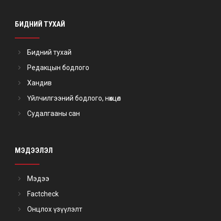
БИДНИЙ ТУХАЙ
Бидний тухай
Редакцын бодлого
Хандив
Үйлчилгээний бодлого, нөхцөл
Судалгааны сан
МЭДЭЭЛЭЛ
Мэдээ
Factcheck
Онцлох үзүүлэлт