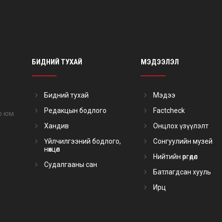
БИДНИЙ ТУХАЙ
МЭДЭЭЛЭЛ
Бидний тухай
Мэдээ
Редакцын бодлого
Factcheck
р юм.
Хандив
Онцлох үзүүлэлт
Үйлчилгээний бодлого,
Сонгуулийн музей
нөхцөл
Нийтийн өргөдөл
Судалгааны сан
Батлагдсан хууль
Ирц