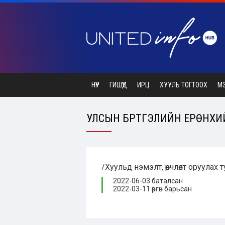
НҮҮР
ГИШҮҮД
ИРЦ
ХУУЛЬ ТОГТООХ
М
УЛСЫН БҮРТГЭЛИЙН ЕРӨНХИЙ
/Хуульд нэмэлт, өөрчлөлт оруулах 
2022-06-03 баталсан
2022-03-11 өргөн барьсан