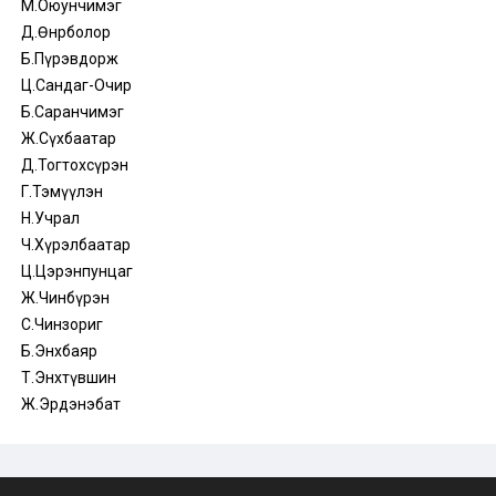
М.Оюунчимэг
Д.Өнөрболор
Б.Пүрэвдорж
Ц.Сандаг-Очир
Б.Саранчимэг
Ж.Сүхбаатар
Д.Тогтохсүрэн
Г.Тэмүүлэн
Н.Учрал
Ч.Хүрэлбаатар
Ц.Цэрэнпунцаг
Ж.Чинбүрэн
С.Чинзориг
Б.Энхбаяр
Т.Энхтүвшин
Ж.Эрдэнэбат