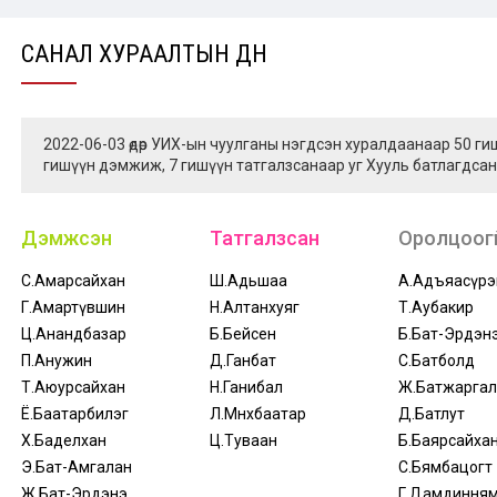
САНАЛ ХУРААЛТЫН ДҮН
2022-06-03 өдөр УИХ-ын чуулганы нэгдсэн хуралдаанаар 50 г
гишүүн дэмжиж, 7 гишүүн татгалзсанаар уг Хууль батлагдсан
Дэмжсэн
Татгалзсан
Оролцоогү
С.Амарсайхан
Ш.Адьшаа
А.Адъяасүрэ
Г.Амартүвшин
Н.Алтанхуяг
Т.Аубакир
Ц.Анандбазар
Б.Бейсен
Б.Бат-Эрдэн
П.Анужин
Д.Ганбат
С.Батболд
Т.Аюурсайхан
Н.Ганибал
Ж.Батжаргал
Ё.Баатарбилэг
Л.Мөнхбаатар
Д.Батлут
Х.Баделхан
Ц.Туваан
Б.Баярсайха
Э.Бат-Амгалан
С.Бямбацогт
Ж.Бат-Эрдэнэ
Г.Дамдиння