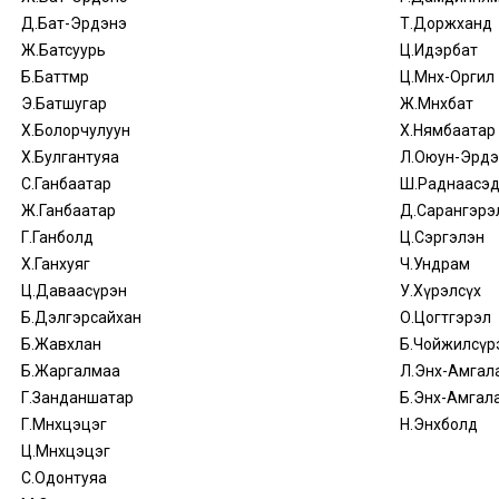
Д.Бат-Эрдэнэ
Т.Доржханд
Ж.Батсуурь
Ц.Идэрбат
Б.Баттөмөр
Ц.Мөнх-Оргил
Э.Батшугар
Ж.Мөнхбат
Х.Болорчулуун
Х.Нямбаатар
Х.Булгантуяа
Л.Оюун-Эрдэ
С.Ганбаатар
Ш.Раднаасэ
Ж.Ганбаатар
Д.Сарангэрэ
Г.Ганболд
Ц.Сэргэлэн
Х.Ганхуяг
Ч.Ундрам
Ц.Даваасүрэн
У.Хүрэлсүх
Б.Дэлгэрсайхан
О.Цогтгэрэл
Б.Жавхлан
Б.Чойжилсүр
Б.Жаргалмаа
Л.Энх-Амгал
Г.Занданшатар
Б.Энх-Амгал
Г.Мөнхцэцэг
Н.Энхболд
Ц.Мөнхцэцэг
С.Одонтуяа