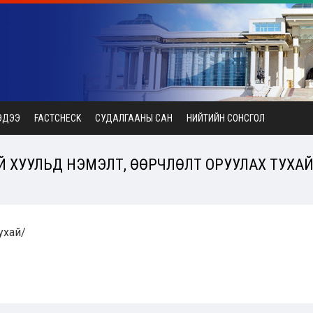
ЭДЭЭ
FACTCHECK
СУДАЛГААНЫ САН
НИЙТИЙН СОНСГОЛ
 ХУУЛЬД НЭМЭЛТ, ӨӨРЧЛӨЛТ ОРУУЛАХ ТУХАЙ (
тухай/