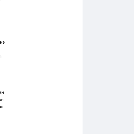
нэ
д
л
эн
ан
ан