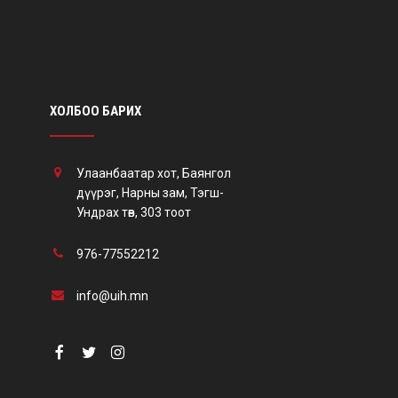
ХОЛБОО БАРИХ
Улаанбаатар хот, Баянгол
дүүрэг, Нарны зам, Тэгш-
Ундрах төв, 303 тоот
976-77552212
info@uih.mn