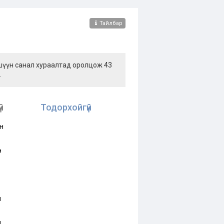
Тайлбар
ишүүн санал хураалтад оролцож 43
.
й
Тодорхойгүй
н
э
н
м