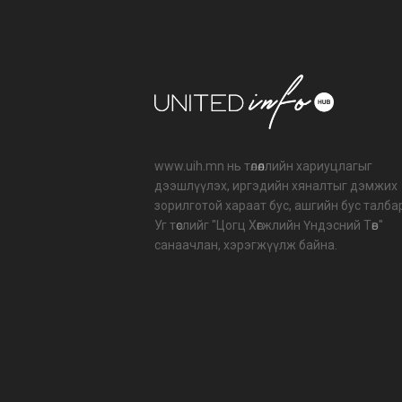
www.uih.mn нь төлөөллийн хариуцлагыг
дээшлүүлэх, иргэдийн хяналтыг дэмжих
зорилготой хараат бус, ашгийн бус талба
Уг төслийг "Цогц Хөгжлийн Үндэсний Төв"
санаачлан, хэрэгжүүлж байна.