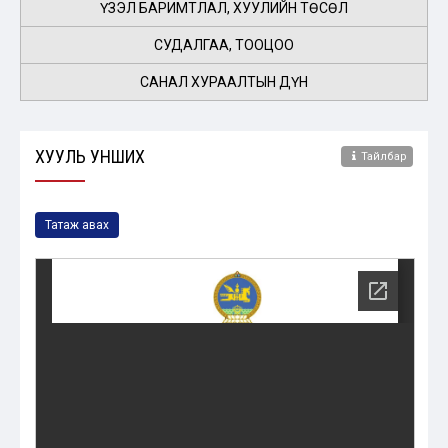
ҮЗЭЛ БАРИМТЛАЛ, ХУУЛИЙН ТӨСӨЛ
СУДАЛГАА, ТООЦОО
САНАЛ ХУРААЛТЫН ДҮН
ХУУЛЬ УНШИХ
Тайлбар
Татаж авах