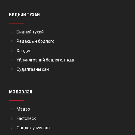
БИДНИЙ ТУХАЙ
Бидний тухай
Редакцын бодлого
Хандив
Үйлчилгээний бодлого, нөхцөл
Судалгааны сан
МЭДЭЭЛЭЛ
Мэдээ
Factcheck
Онцлох үзүүлэлт