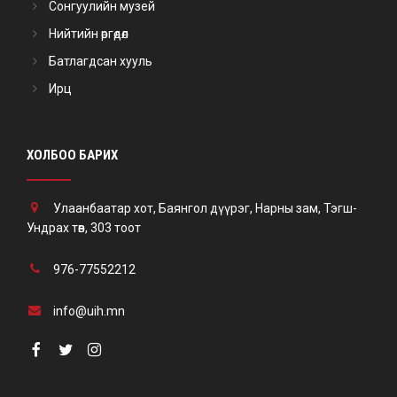
Сонгуулийн музей
Нийтийн өргөдөл
Батлагдсан хууль
Ирц
ХОЛБОО БАРИХ
Улаанбаатар хот, Баянгол дүүрэг, Нарны зам, Тэгш-
Ундрах төв, 303 тоот
976-77552212
info@uih.mn