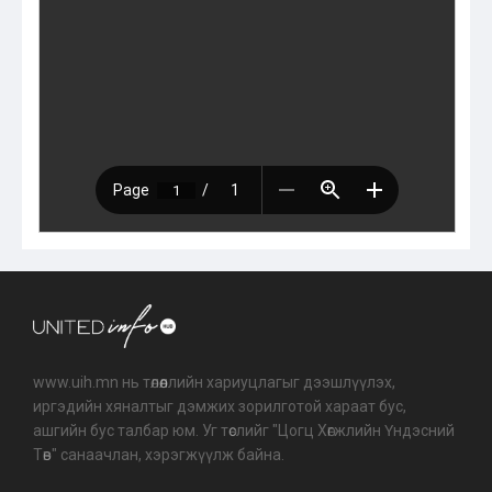
www.uih.mn нь төлөөллийн хариуцлагыг дээшлүүлэх,
иргэдийн хяналтыг дэмжих зорилготой хараат бус,
ашгийн бус талбар юм. Уг төслийг "Цогц Хөгжлийн Үндэсний
Төв" санаачлан, хэрэгжүүлж байна.