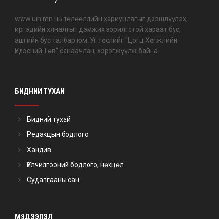
www.uih.mn нь төлөөллийн хариуцлагыг дээшлүүлэх,
иргэдийн хяналтыг дэмжих зорилготой хараат бус,
ашгийн бус талбар юм. Уг төслийг "Цогц Хөгжлийн
Үндэсний Төв" санаачлан, хэрэгжүүлж байна.
БИДНИЙ ТУХАЙ
Бидний тухай
Редакцын бодлого
Хандив
Үйлчилгээний бодлого, нөхцөл
Судалгааны сан
МЭДЭЭЛЭЛ