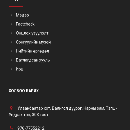
Мэдээ
Factcheck
Онцлох үзүүлэлт
Сонгуулийн музей
Нийтийн өргөдөл
Батлагдсан хууль
Ирц
ХОЛБОО БАРИХ
Улаанбаатар хот, Баянгол дүүрэг, Нарны зам, Тэгш-
Ундрах төв, 303 тоот
976-77552212