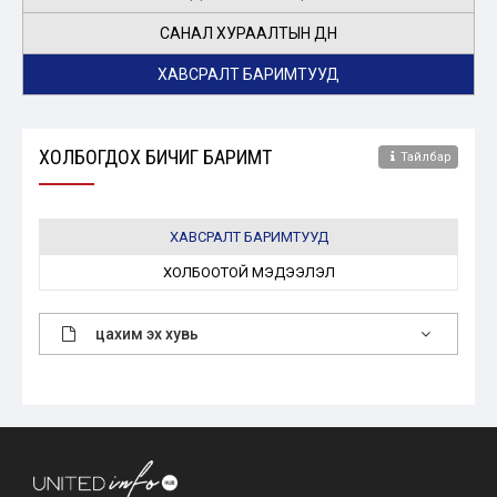
САНАЛ ХУРААЛТЫН ДҮН
ХАВСРАЛТ БАРИМТУУД
ХОЛБОГДОХ БИЧИГ БАРИМТ
Тайлбар
ХАВСРАЛТ БАРИМТУУД
ХОЛБООТОЙ МЭДЭЭЛЭЛ
цахим эх хувь