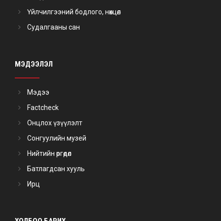
Үйлчилгээний бодлого, нөхцөл
Судалгааны сан
МЭДЭЭЛЭЛ
Мэдээ
Factcheck
Онцлох үзүүлэлт
Сонгуулийн музей
Нийтийн өргөдөл
Батлагдсан хууль
Ирц