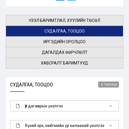
ҮЗЭЛ БАРИМТЛАЛ, ХУУЛИЙН ТӨСӨЛ
СУДАЛГАА, ТООЦОО
ИРГЭДИЙН ОРОЛЦОО
ДАГАЛДАХ ӨӨРЧЛӨЛТ
ХАВСРАЛТ БАРИМТУУД
СУДАЛГАА, ТООЦОО
Тайлбар
Үр дагаврын үнэлгээ
Хүний эрх, нийгмийн үр нөлөөний үнэлгээ