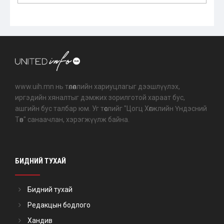
www.uih.mn нь төлөөллийн хариуцлагыг дээшлүүлэх,
иргэдийн хяналтыг дэмжих зорилготой хараат бус,
ашгийн бус талбар юм. Уг төслийг "Цогц Хөгжлийн Үндэсний
Төв" санаачлан, хэрэгжүүлж байна.
БИДНИЙ ТУХАЙ
Бидний тухай
Редакцын бодлого
Хандив