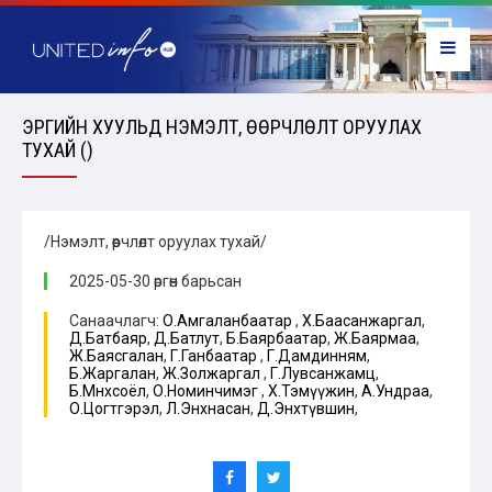
ЭРҮҮГИЙН ХУУЛЬД НЭМЭЛТ, ӨӨРЧЛӨЛТ ОРУУЛАХ
ТУХАЙ ()
/Нэмэлт, өөрчлөлт оруулах тухай/
2025-05-30 өргөн барьсан
Санаачлагч:
О.Амгаланбаатар
,
Х.Баасанжаргал
,
Д.Батбаяр
,
Д.Батлут
,
Б.Баярбаатар
,
Ж.Баярмаа
,
Ж.Баясгалан
,
Г.Ганбаатар
,
Г.Дамдинням
,
Б.Жаргалан
,
Ж.Золжаргал
,
Г.Лувсанжамц
,
Б.Мөнхсоёл
,
О.Номинчимэг
,
Х.Тэмүүжин
,
А.Ундраа
,
О.Цогтгэрэл
,
Л.Энхнасан
,
Д.Энхтүвшин
,