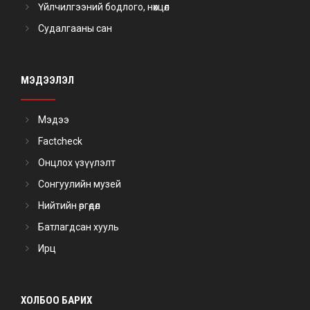
Үйлчилгээний бодлого, нөхцөл
Судалгааны сан
МЭДЭЭЛЭЛ
Мэдээ
Factcheck
Онцлох үзүүлэлт
Сонгуулийн музей
Нийтийн өргөдөл
Батлагдсан хууль
Ирц
ХОЛБОО БАРИХ