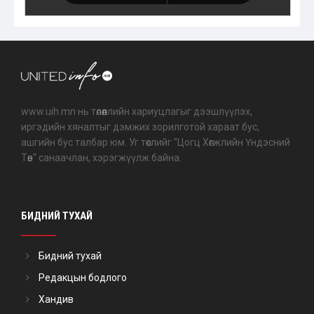
www.uih.mn нь төлөөллийн хариуцлагыг дээшлүүлэх,
иргэдийн хяналтыг дэмжих зорилготой хараат бус,
ашгийн бус талбар юм. Уг төслийг "Цогц Хөгжлийн Үндэсний
Төв" санаачлан, хэрэгжүүлж байна.
БИДНИЙ ТУХАЙ
Бидний тухай
Редакцын бодлого
Хандив