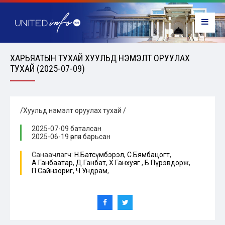
ХАРЬЯАТЫН ТУХАЙ ХУУЛЬД НЭМЭЛТ ОРУУЛАХ
ТУХАЙ (2025-07-09)
/Хуульд нэмэлт оруулах тухай /
2025-07-09 баталсан
2025-06-19 өргөн барьсан
Санаачлагч:
Н.Батсүмбэрэл
,
С.Бямбацогт
,
А.Ганбаатар
,
Д.Ганбат
,
Х.Ганхуяг
,
Б.Пүрэвдорж
,
П.Сайнзориг
,
Ч.Ундрам
,