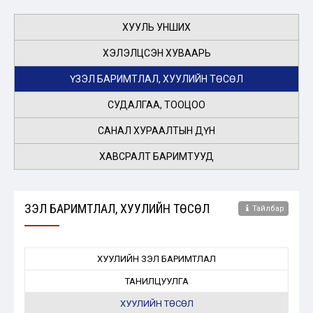
ХУУЛЬ УНШИХ
ХЭЛЭЛЦСЭН ХУВААРЬ
ҮЗЭЛ БАРИМТЛАЛ, ХУУЛИЙН ТӨСӨЛ
СУДАЛГАА, ТООЦОО
САНАЛ ХУРААЛТЫН ДҮН
ХАВСРАЛТ БАРИМТУУД
ҮЗЭЛ БАРИМТЛАЛ, ХУУЛИЙН ТӨСӨЛ
Тайлбар
ХУУЛИЙН ҮЗЭЛ БАРИМТЛАЛ
ТАНИЛЦУУЛГА
ХУУЛИЙН ТӨСӨЛ