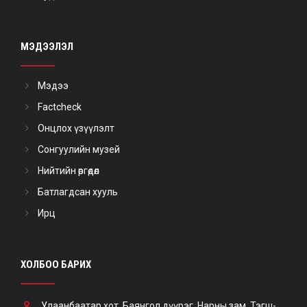
МЭДЭЭЛЭЛ
Мэдээ
Factcheck
Онцлох үзүүлэлт
Сонгуулийн музей
Нийтийн өргөдөл
Батлагдсан хууль
Ирц
ХОЛБОО БАРИХ
Улаанбаатар хот, Баянгол дүүрэг, Нарны зам, Тэгш-