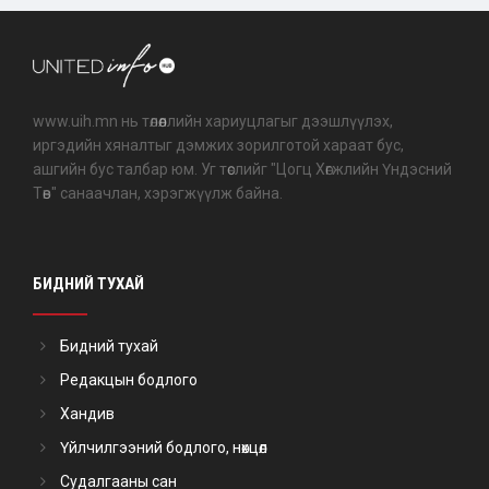
www.uih.mn нь төлөөллийн хариуцлагыг дээшлүүлэх,
иргэдийн хяналтыг дэмжих зорилготой хараат бус,
ашгийн бус талбар юм. Уг төслийг "Цогц Хөгжлийн Үндэсний
Төв" санаачлан, хэрэгжүүлж байна.
БИДНИЙ ТУХАЙ
Бидний тухай
Редакцын бодлого
Хандив
Үйлчилгээний бодлого, нөхцөл
Судалгааны сан