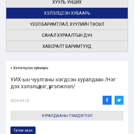
ХУУЛЬ УНШИХ
ХЭЛЭЛЦСЭН ХУВААРЬ
ҮЗЭЛ БАРИМТЛАЛ, ХУУЛИЙН ТӨСӨЛ
САНАЛ ХУРААЛТЫН ДҮН
ХАВСРАЛТ БАРИМТУУД
« Хэлэлцсэн хуваарь
УИХ-ын чуулганы нэгдсэн хуралдаан /Нэг
дэх хэлэлцүүлэг, үргэлжлэл/
2025-09-18
ХУРАЛДААНЫ ТЭМДЭГЛЭЛ
Татаж авах