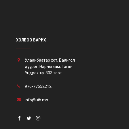
ХОЛБОО БАРИХ
Улаанбаатар хот, Баянгол
дүүрэг, Нарны зам, Тэгш-
Ундрах төв, 303 тоот
976-77552212
info@uih.mn