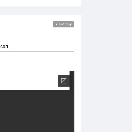
Тайлбар
ӨСӨЛ