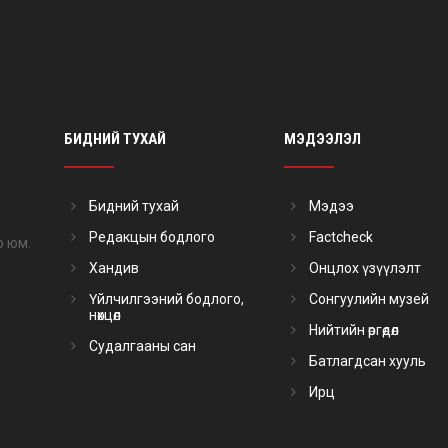
БИДНИЙ ТУХАЙ
МЭДЭЭЛЭЛ
Бидний тухай
Мэдээ
Редакцын бодлого
Factcheck
р юм.
Хандив
Онцлох үзүүлэлт
Үйлчилгээний бодлого,
Сонгуулийн музей
нөхцөл
Нийтийн өргөдөл
Судалгааны сан
Батлагдсан хууль
Ирц