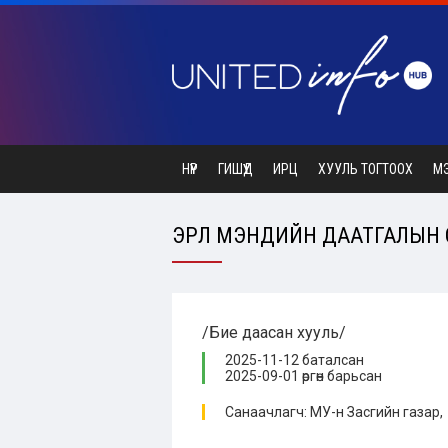
НҮҮР
ГИШҮҮД
ИРЦ
ХУУЛЬ ТОГТООХ
М
ЭРҮҮЛ МЭНДИЙН ДААТГАЛЫН 
/Бие даасан хууль/
2025-11-12 баталсан
2025-09-01 өргөн барьсан
Санаачлагч: МУ-н Засгийн газар,