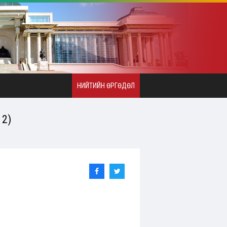
НИЙТИЙН ӨРГӨДӨЛ
2)