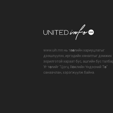
www.uih.mn нь төлөөллийн хариуцлагыг
дээшлүүлэх, иргэдийн хяналтыг дэмжих
зорилготой хараат бус, ашгийн бус талба
Уг төслийг "Цогц Хөгжлийн Үндэсний Төв"
санаачлан, хэрэгжүүлж байна.