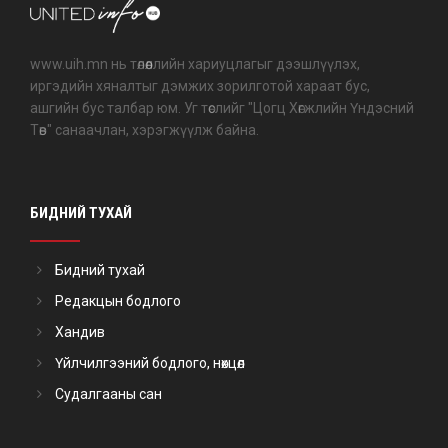
www.uih.mn нь төлөөллийн хариуцлагыг дээшлүүлэх,
иргэдийн хяналтыг дэмжих зорилготой хараат бус,
ашгийн бус талбар юм. Уг төслийг "Цогц Хөгжлийн Үндэсний
Төв" санаачлан, хэрэгжүүлж байна.
БИДНИЙ ТУХАЙ
Бидний тухай
Редакцын бодлого
Хандив
Үйлчилгээний бодлого, нөхцөл
Судалгааны сан