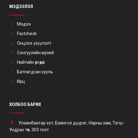
МЭДЭЭЛЭЛ
Мэдээ
Factcheck
Онцлох үзүүлэлт
Сонгуулийн музей
Нийтийн өргөдөл
Батлагдсан хууль
Ирц
ХОЛБОО БАРИХ
Улаанбаатар хот, Баянгол дүүрэг, Нарны зам, Тэгш-
Ундрах төв, 303 тоот