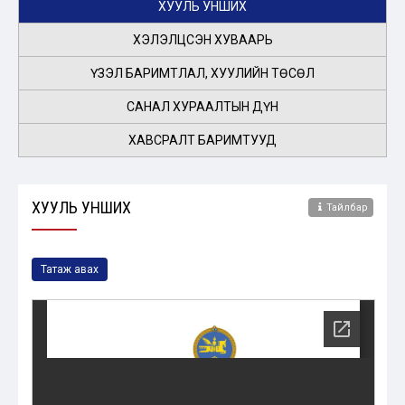
ХУУЛЬ УНШИХ
ХЭЛЭЛЦСЭН ХУВААРЬ
ҮЗЭЛ БАРИМТЛАЛ, ХУУЛИЙН ТӨСӨЛ
САНАЛ ХУРААЛТЫН ДҮН
ХАВСРАЛТ БАРИМТУУД
ХУУЛЬ УНШИХ
Тайлбар
Татаж авах