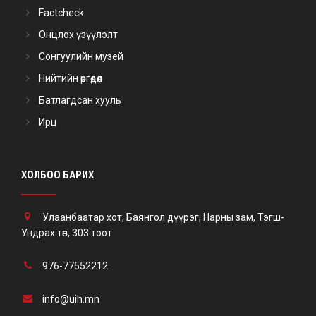
Factcheck
Онцлох үзүүлэлт
Сонгуулийн музей
Нийтийн өргөдөл
Батлагдсан хууль
Ирц
ХОЛБОО БАРИХ
Улаанбаатар хот, Баянгол дүүрэг, Нарны зам, Тэгш-
Ундрах төв, 303 тоот
976-77552212
info@uih.mn