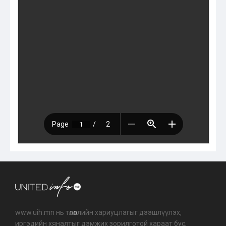
www.uih.mn нь төлөөллийн хариуцлагыг дээшлүүлэх,
иргэдийн хяналтыг дэмжих зорилготой хараат бус,