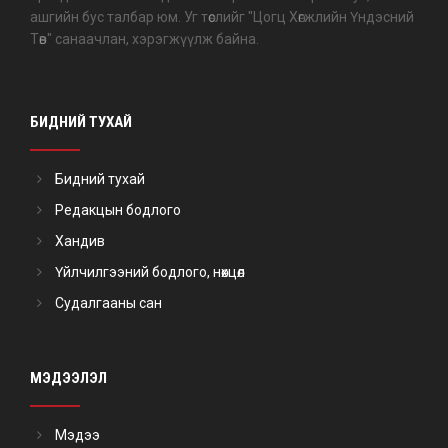
ашгийн бус талбар юм. Уг төслийг "Цогц Хөгжлийн Үндэсний
Төв" санаачлан, хэрэгжүүлж байна.
БИДНИЙ ТУХАЙ
Бидний тухай
Редакцын бодлого
Хандив
Үйлчилгээний бодлого, нөхцөл
Судалгааны сан
МЭДЭЭЛЭЛ
Мэдээ