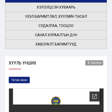
ХЭЛЭЛЦСЭН ХУВААРЬ
ҮЗЭЛ БАРИМТЛАЛ, ХУУЛИЙН ТӨСӨЛ
СУДАЛГАА, ТООЦОО
САНАЛ ХУРААЛТЫН ДҮН
ХАВСРАЛТ БАРИМТУУД
ХУУЛЬ УНШИХ
Тайлбар
Татаж авах