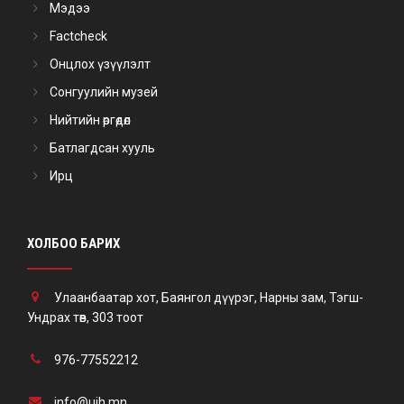
Мэдээ
Factcheck
Онцлох үзүүлэлт
Сонгуулийн музей
Нийтийн өргөдөл
Батлагдсан хууль
Ирц
ХОЛБОО БАРИХ
Улаанбаатар хот, Баянгол дүүрэг, Нарны зам, Тэгш-
Ундрах төв, 303 тоот
976-77552212
info@uih.mn