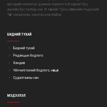
иргэдийн хяналтыг дэмжих зорилготой хараат бус,
ашгийн бус талбар юм. Уг төслийг "Цогц Хөгжлийн Үндэсний
Төв" санаачлан, хэрэгжүүлж байна.
БИДНИЙ ТУХАЙ
Бидний тухай
Редакцын бодлого
Хандив
Үйлчилгээний бодлого, нөхцөл
Судалгааны сан
МЭДЭЭЛЭЛ