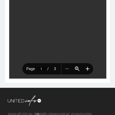
www.uih.mn нь төлөөллийн хариуцлагыг дээшлүүлэх,