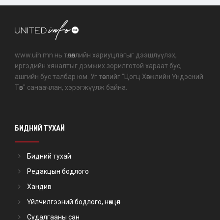
www.uih.mn нь төлөөллийн хариуцлагыг дээшлүүлэх,
иргэдийн хяналтыг дэмжих зорилготой хараат бус,
ашгийн бус талбар юм. Уг төслийг "Цогц Хөгжлийн Үндэсний
Төв" санаачлан, хэрэгжүүлж байна.
БИДНИЙ ТУХАЙ
Бидний тухай
Редакцын бодлого
Хандив
Үйлчилгээний бодлого, нөхцөл
Судалгааны сан