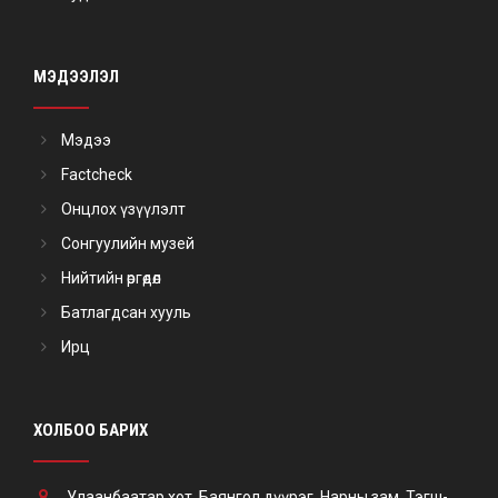
МЭДЭЭЛЭЛ
Мэдээ
Factcheck
Онцлох үзүүлэлт
Сонгуулийн музей
Нийтийн өргөдөл
Батлагдсан хууль
Ирц
ХОЛБОО БАРИХ
Улаанбаатар хот, Баянгол дүүрэг, Нарны зам, Тэгш-