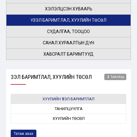
ХЭЛЭЛЦСЭН ХУВААРЬ
ҮЗЭЛ БАРИМТЛАЛ, ХУУЛИЙН ТӨСӨЛ
СУДАЛГАА, ТООЦОО
САНАЛ ХУРААЛТЫН ДҮН
ХАВСРАЛТ БАРИМТУУД
ҮЗЭЛ БАРИМТЛАЛ, ХУУЛИЙН ТӨСӨЛ
Тайлбар
ХУУЛИЙН ҮЗЭЛ БАРИМТЛАЛ
ТАНИЛЦУУЛГА
ХУУЛИЙН ТӨСӨЛ
Татаж авах