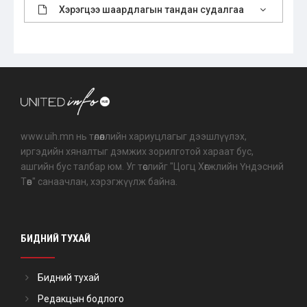
Хэрэгцээ шаардлагын тандан судалгаа
www.uih.mn нь төлөөллийн хариуцлагыг дээшлүүлэх,
иргэдийн хяналтыг дэмжих зорилготой хараат бус,
ашгийн бус талбар юм. Уг төслийг "Цогц Хөгжлийн Үндэсний
Төв" санаачлан, хэрэгжүүлж байна.
БИДНИЙ ТУХАЙ
Бидний тухай
Редакцын бодлого