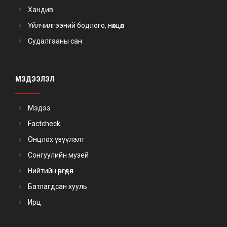
Хандив
Үйлчилгээний бодлого, нөхцөл
Судалгааны сан
МЭДЭЭЛЭЛ
Мэдээ
Factcheck
Онцлох үзүүлэлт
Сонгуулийн музей
Нийтийн өргөдөл
Батлагдсан хууль
Ирц