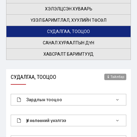
ХЭЛЭЛЦСЭН ХУВААРЬ
ҮЗЭЛ БАРИМТЛАЛ, ХУУЛИЙН ТӨСӨЛ
СУДАЛГАА, ТООЦОО
САНАЛ ХУРААЛТЫН ДҮН
ХАВСРАЛТ БАРИМТУУД
СУДАЛГАА, ТООЦОО
Тайлбар
Зардлын тооцоо
Үр нөлөөний үнэлгээ