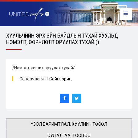
ХУУЛЬЧИЙН ЭРХ ЗҮЙН БАЙДЛЫН ТУХАЙ ХУУЛЬД
НЭМЭЛТ, ӨӨРЧЛӨЛТ ОРУУЛАХ ТУХАЙ ()
/Нэмэлт, өөрчлөлт оруулах тухай/
Санаачлагч:
П.Сайнзориг
,
ҮЗЭЛ БАРИМТЛАЛ, ХУУЛИЙН ТӨСӨЛ
СУДАЛГАА, ТООЦОО