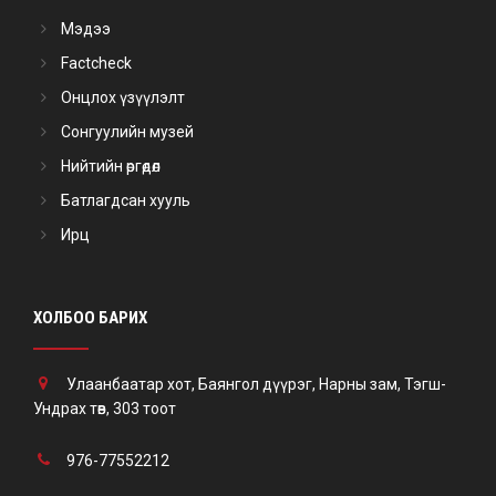
Мэдээ
Factcheck
Онцлох үзүүлэлт
Сонгуулийн музей
Нийтийн өргөдөл
Батлагдсан хууль
Ирц
ХОЛБОО БАРИХ
Улаанбаатар хот, Баянгол дүүрэг, Нарны зам, Тэгш-
Ундрах төв, 303 тоот
976-77552212