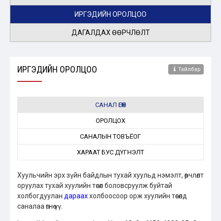
ИРГЭДИЙН ОРОЛЦОО
ДАГАЛДАХ ӨӨРЧЛӨЛТ
ИРГЭДИЙН ОРОЛЦОО
Тайлбар
САНАЛ ӨГӨХ
ОРОЛЦОХ
САНАЛЫН ТОВЪЁОГ
ХАРААТ БУС ДҮГНЭЛТ
Хуульчийн эрх зүйн байдлын тухай хуульд нэмэлт, өөрчлөлт
оруулах тухай хуулийн төсөл боловсруулж буйтай
холбогдуулан
дараах
холбоосоор орж хуулийн төсөлд
саналаа өгнө үү.