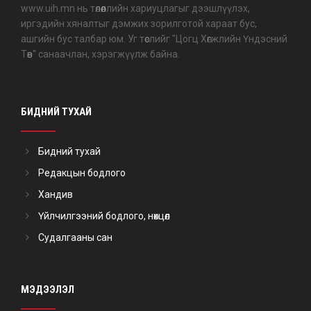
www.uih.mn нь төлөөллийн хариуцлагыг дээшлүүлэх,
иргэдийн хяналтыг дэмжих зорилготой хараат бус,
ашгийн бус талбар юм. Уг төслийг "Цогц Хөгжлийн Үндэсний
Төв" санаачлан, хэрэгжүүлж байна.
БИДНИЙ ТУХАЙ
Бидний тухай
Редакцын бодлого
Хандив
Үйлчилгээний бодлого, нөхцөл
Судалгааны сан
МЭДЭЭЛЭЛ