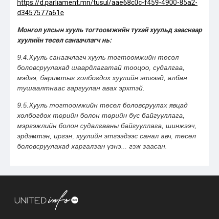
https://d.parliament.mn/tusul/aae68c0c-f459-4900-85a2-
d3457577a61e
Монгол улсын хууль тогтоомжийн тухай хуульд зааснаар
хуулийн төсөл санаачлагч нь:
9.4.Хууль санаачлагч хууль тогтоомжийн төсөл
боловсруулахад шаардлагатай тооцоо, судалгаа,
мэдээ, баримтыг холбогдох хуулийн этгээд, албан
тушаалтнаас гаргуулан авах эрхтэй.
9.5.Хууль тогтоомжийн төсөл боловсруулах явцад
холбогдох төрийн болон төрийн бус байгууллага,
мэргэжлийн болон судалгааны байгууллага, шинжээч,
эрдэмтэн, иргэн, хуулийн этгээдээс санал авч, төсөл
боловсруулахад харгалзан үзнэ... гэж заасан.