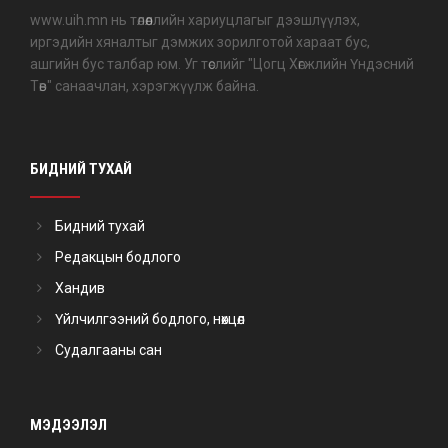
www.uih.mn нь төлөөллийн хариуцлагыг дээшлүүлэх,
иргэдийн хяналтыг дэмжих зорилготой хараат бус,
ашгийн бус талбар юм. Уг төслийг "Цогц Хөгжлийн Үндэсний
Төв" санаачлан, хэрэгжүүлж байна.
БИДНИЙ ТУХАЙ
Бидний тухай
Редакцын бодлого
Хандив
Үйлчилгээний бодлого, нөхцөл
Судалгааны сан
МЭДЭЭЛЭЛ