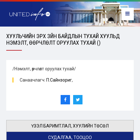
ХУУЛЬЧИЙН ЭРХ ЗҮЙН БАЙДЛЫН ТУХАЙ ХУУЛЬД
НЭМЭЛТ, ӨӨРЧЛӨЛТ ОРУУЛАХ ТУХАЙ ()
/Нэмэлт, өөрчлөлт оруулах тухай/
Санаачлагч:
П.Сайнзориг
,
ҮЗЭЛ БАРИМТЛАЛ, ХУУЛИЙН ТӨСӨЛ
СУДАЛГАА, ТООЦОО