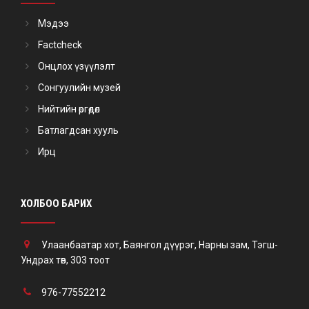
Мэдээ
Factcheck
Онцлох үзүүлэлт
Сонгуулийн музей
Нийтийн өргөдөл
Батлагдсан хууль
Ирц
ХОЛБОО БАРИХ
Улаанбаатар хот, Баянгол дүүрэг, Нарны зам, Тэгш-
Ундрах төв, 303 тоот
976-77552212