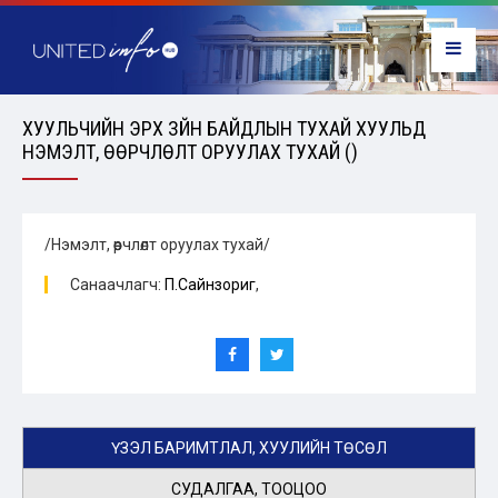
ХУУЛЬЧИЙН ЭРХ ЗҮЙН БАЙДЛЫН ТУХАЙ ХУУЛЬД
НЭМЭЛТ, ӨӨРЧЛӨЛТ ОРУУЛАХ ТУХАЙ ()
/Нэмэлт, өөрчлөлт оруулах тухай/
Санаачлагч:
П.Сайнзориг
,
ҮЗЭЛ БАРИМТЛАЛ, ХУУЛИЙН ТӨСӨЛ
СУДАЛГАА, ТООЦОО