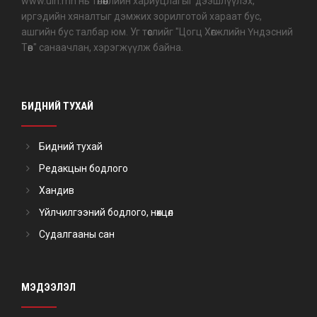
www.uih.mn нь төлөөллийн хариуцлагыг дээшлүүлэх,
иргэдийн хяналтыг дэмжих зорилготой хараат бус,
ашгийн бус талбар юм. Уг төслийг "Цогц Хөгжлийн Үндэсний
Төв" санаачлан, хэрэгжүүлж байна.
БИДНИЙ ТУХАЙ
Бидний тухай
Редакцын бодлого
Хандив
Үйлчилгээний бодлого, нөхцөл
Судалгааны сан
МЭДЭЭЛЭЛ