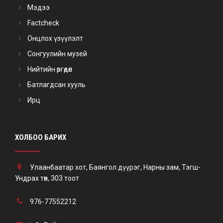
Мэдээ
Factcheck
Онцлох үзүүлэлт
Сонгуулийн музей
Нийтийн өргөдөл
Батлагдсан хууль
Ирц
ХОЛБОО БАРИХ
Улаанбаатар хот, Баянгол дүүрэг, Нарны зам, Тэгш-
Ундрах төв, 303 тоот
976-77552212