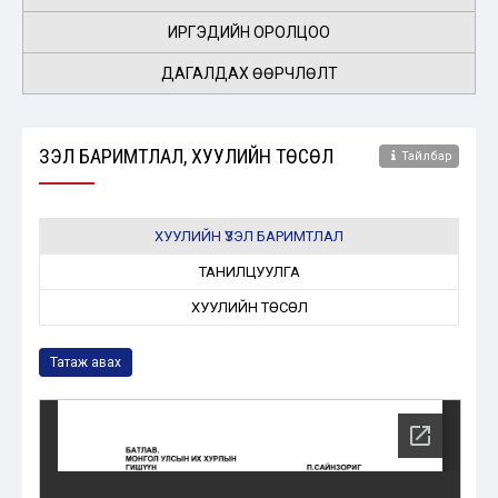
ИРГЭДИЙН ОРОЛЦОО
ДАГАЛДАХ ӨӨРЧЛӨЛТ
ҮЗЭЛ БАРИМТЛАЛ, ХУУЛИЙН ТӨСӨЛ
Тайлбар
ХУУЛИЙН ҮЗЭЛ БАРИМТЛАЛ
ТАНИЛЦУУЛГА
ХУУЛИЙН ТӨСӨЛ
Татаж авах