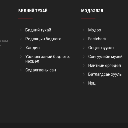
БИДНИЙ ТУХАЙ
МЭДЭЭЛЭЛ
Бидний тухай
Мэдээ
Редакцын бодлого
Factcheck
р юм.
"
Хандив
Онцлох үзүүлэлт
Үйлчилгээний бодлого,
Сонгуулийн музей
нөхцөл
Нийтийн өргөдөл
Судалгааны сан
Батлагдсан хууль
Ирц