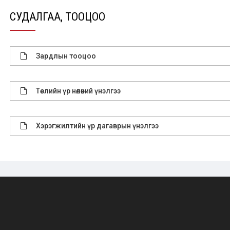
СУДАЛГАА, ТООЦОО
Зардлын тооцоо
Төслийн үр нөлөөний үнэлгээ
Хэрэгжилтийн үр дагаврын үнэлгээ