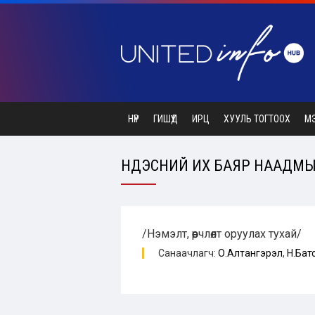
НҮҮР
ГИШҮҮД
ИРЦ
ХУУЛЬ ТОГТООХ
М
ҮНДЭСНИЙ ИХ БАЯР НААДМЫ
/Нэмэлт, өөрчлөлт оруулах тухай/
Санаачлагч:
О.Алтангэрэл
,
Н.Бат