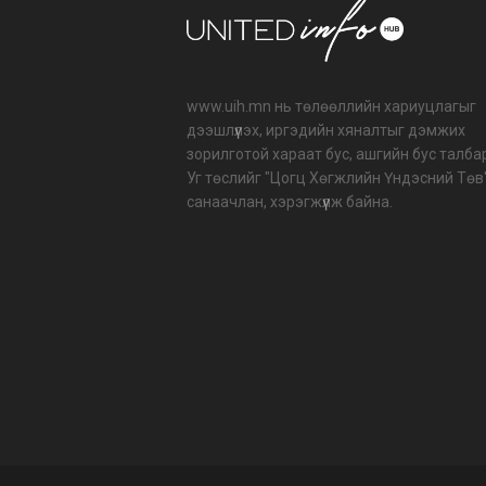
www.uih.mn нь төлөөллийн хариуцлагыг
дээшлүүлэх, иргэдийн хяналтыг дэмжих
зорилготой хараат бус, ашгийн бус талба
Уг төслийг "Цогц Хөгжлийн Үндэсний Төв
санаачлан, хэрэгжүүлж байна.