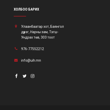
ХОЛБОО БАРИХ
Улаанбаатар хот, Баянгол
дүүрэг, Нарны зам, Тэгш-
Ундрах төв, 303 тоот
976-77552212
info@uih.mn