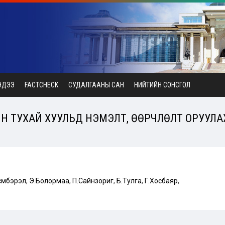
ЭДЭЭ
FACTCHECK
СУДАЛГААНЫ САН
НИЙТИЙН СОНСГОЛ
Н ТУХАЙ ХУУЛЬД НЭМЭЛТ, ӨӨРЧЛӨЛТ ОРУУЛАХ
сүмбэрэл
,
Э.Болормаа
,
П.Сайнзориг
,
Б.Тулга
,
Г.Хосбаяр
,