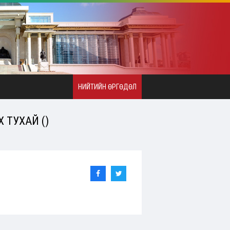
НИЙТИЙН ӨРГӨДӨЛ
 ТУХАЙ ()