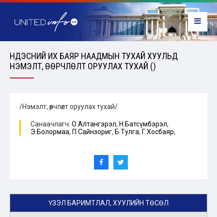
ҮНДЭСНИЙ ИХ БАЯР НААДМЫН ТУХАЙ ХУУЛЬД
НЭМЭЛТ, ӨӨРЧЛӨЛТ ОРУУЛАХ ТУХАЙ ()
/Нэмэлт, өөрчлөлт оруулах тухай/
Санаачлагч:
О.Алтангэрэл
,
Н.Батсүмбэрэл
,
Э.Болормаа
,
П.Сайнзориг
,
Б.Тулга
,
Г.Хосбаяр
,
ҮЗЭЛ БАРИМТЛАЛ, ХУУЛИЙН ТӨСӨЛ