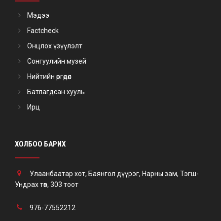
Мэдээ
Factcheck
Онцлох үзүүлэлт
Сонгуулийн музей
Нийтийн өргөдөл
Батлагдсан хууль
Ирц
ХОЛБОО БАРИХ
Улаанбаатар хот, Баянгол дүүрэг, Нарны зам, Тэгш-
Ундрах төв, 303 тоот
976-77552212