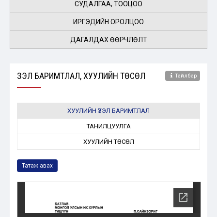
СУДАЛГАА, ТООЦОО
ИРГЭДИЙН ОРОЛЦОО
ДАГАЛДАХ ӨӨРЧЛӨЛТ
ҮЗЭЛ БАРИМТЛАЛ, ХУУЛИЙН ТӨСӨЛ
Тайлбар
ХУУЛИЙН ҮЗЭЛ БАРИМТЛАЛ
ТАНИЛЦУУЛГА
ХУУЛИЙН ТӨСӨЛ
Татаж авах