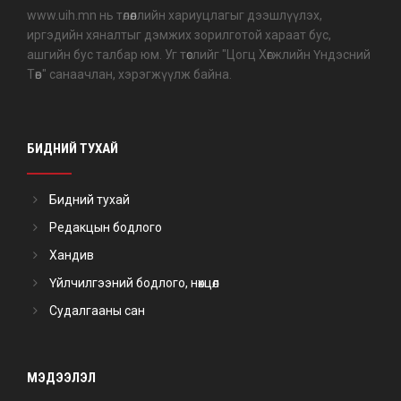
www.uih.mn нь төлөөллийн хариуцлагыг дээшлүүлэх,
иргэдийн хяналтыг дэмжих зорилготой хараат бус,
ашгийн бус талбар юм. Уг төслийг "Цогц Хөгжлийн Үндэсний
Төв" санаачлан, хэрэгжүүлж байна.
БИДНИЙ ТУХАЙ
Бидний тухай
Редакцын бодлого
Хандив
Үйлчилгээний бодлого, нөхцөл
Судалгааны сан
МЭДЭЭЛЭЛ