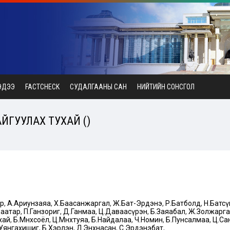
ЭДЭЭ
FACTCHECK
СУДАЛГААНЫ САН
НИЙТИЙН СОНСГОЛ
ЙГУУЛАХ ТУХАЙ ()
ар
,
А.Ариунзаяа
,
Х.Баасанжаргал
,
Ж.Бат-Эрдэнэ
,
Р.Батболд
,
Н.Батс
баатар
,
П.Ганзориг
,
Д.Ганмаа
,
Ц.Даваасүрэн
,
Б.Заяабал
,
Ж.Золжарг
хай
,
Б.Мөнхсоёл
,
Ц.Мөнхтуяа
,
Б.Найдалаа
,
Ч.Номин
,
Б.Пунсалмаа
,
Ц.Са
.Уянгахишиг
,
Б.Хэрлэн
,
Л.Энхнасан
,
С.Эрдэнэбат
,