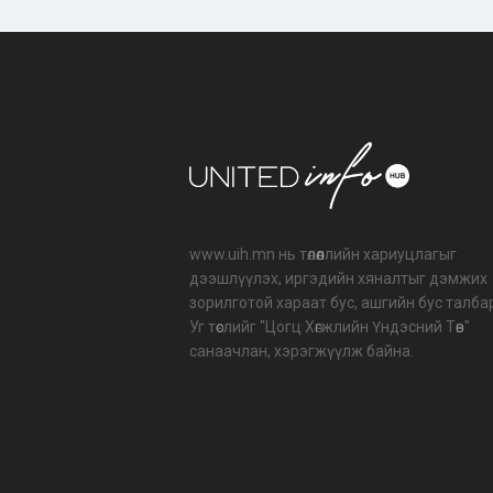
www.uih.mn нь төлөөллийн хариуцлагыг
дээшлүүлэх, иргэдийн хяналтыг дэмжих
зорилготой хараат бус, ашгийн бус талба
Уг төслийг "Цогц Хөгжлийн Үндэсний Төв"
санаачлан, хэрэгжүүлж байна.