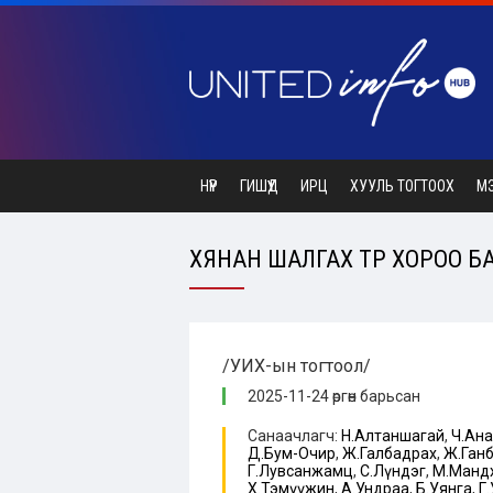
НҮҮР
ГИШҮҮД
ИРЦ
ХУУЛЬ ТОГТООХ
М
ХЯНАН ШАЛГАХ ТҮР ХОРОО БА
/УИХ-ын тогтоол/
2025-11-24 өргөн барьсан
Санаачлагч:
Н.Алтаншагай
,
Ч.Ан
Д.Бум-Очир
,
Ж.Галбадрах
,
Ж.Ган
Г.Лувсанжамц
,
С.Лүндэг
,
М.Манд
Х.Тэмүүжин
,
А.Ундраа
,
Б.Уянга
,
Г