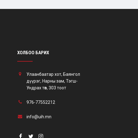
ХОЛБОО БАРИХ
Улаанбаатар хот, Баянгол
дүүрэг, Нарны зам, Тэгш-
Ундрах төв, 303 тоот
976-77552212
info@uih.mn