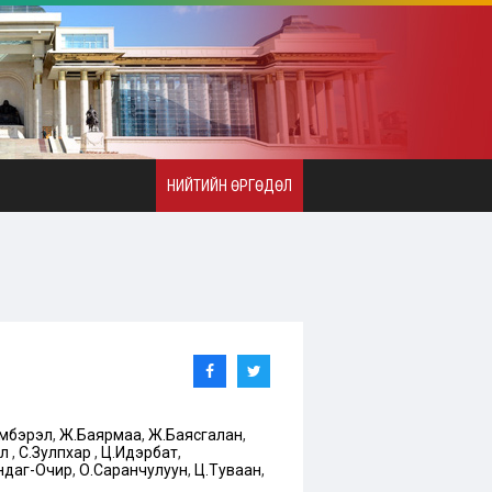
НИЙТИЙН ӨРГӨДӨЛ
үмбэрэл
,
Ж.Баярмаа
,
Ж.Баясгалан
,
ал
,
С.Зулпхар
,
Ц.Идэрбат
,
ндаг-Очир
,
О.Саранчулуун
,
Ц.Туваан
,