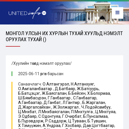
МОНГОЛ УЛСЫН ИХ ХУРЛЫН ТУХАЙ ХУУЛЬД НЭМЭЛТ
ОРУУЛАХ ТУХАЙ ()
/Хуулийн төсөлд нэмэлт оруулах/
2025-06-11 өргөн барьсан
Санаачлагч:
О.Алтангэрэл
,
Н.Алтанхуяг
,
О.Амгаланбаатар
,
Д.Батбаяр
,
Ж.Батсуурь
,
Б.Батцэцэг
,
Ж.Баясгалан
,
Б.Бейсен
,
Х.Болормаа
,
Ш.Бямбасүрэн
,
Г.Ганбаатар
,
С.Ганбаатар
,
А.Ганбаатар
,
Д.Ганбат
,
Л.Гантөмөр
,
Б.Жаргалан
,
Д.Жаргалсайхан
,
Ж.Золжаргал
,
Ч.Лодойсамбуу
,
Ц.Мөнхбат
,
Л.Мөнхбаясгалан
,
П.Мөнхтулга
,
Ц.Мөнхтуяа
,
Э.Одбаяр
,
С.Одонтуяа
,
Г.Очирбат
,
Б.Пунсалмаа
,
Б.Пүрэвдорж
,
Р.Сэддорж
,
Ц.Туваан
,
Б.Түвшин
,
Х.Тэмүүжин
,
А.Ундраа
,
Г.Хосбаяр
,
Дав.Цогтбаатар
,