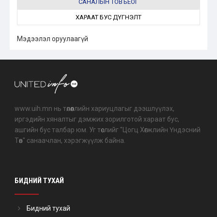
САНАЛЫН ТОВЪЁОГ
ХАРААТ БУС ДҮГНЭЛТ
Мэдээлэл оруулаагүй
www.uih.mn нь төлөөллийн хариуцлагыг дээшлүүлэх,
иргэдийн хяналтыг дэмжих зорилготой хараат бус,
ашгийн бус талбар юм. Уг төслийг "Цогц Хөгжлийн Үндэсний
Төв" санаачлан, хэрэгжүүлж байна.
БИДНИЙ ТУХАЙ
Бидний тухай