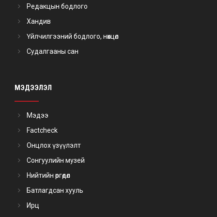
Редакцын бодлого
Хандив
Үйлчилгээний бодлого, нөхцөл
Судалгааны сан
МЭДЭЭЛЭЛ
Мэдээ
Factcheck
Онцлох үзүүлэлт
Сонгуулийн музей
Нийтийн өргөдөл
Батлагдсан хууль
Ирц