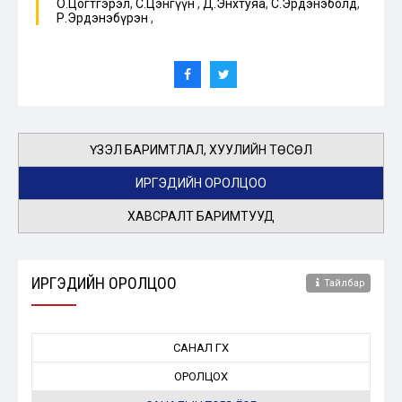
О.Цогтгэрэл
,
С.Цэнгүүн
,
Д.Энхтуяа
,
С.Эрдэнэболд
,
Р.Эрдэнэбүрэн
,
ҮЗЭЛ БАРИМТЛАЛ, ХУУЛИЙН ТӨСӨЛ
ИРГЭДИЙН ОРОЛЦОО
ХАВСРАЛТ БАРИМТУУД
ИРГЭДИЙН ОРОЛЦОО
Тайлбар
САНАЛ ӨГӨХ
ОРОЛЦОХ