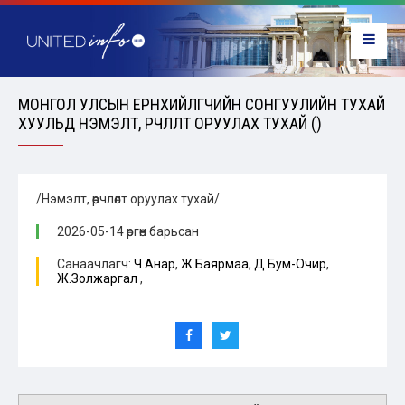
МОНГОЛ УЛСЫН ЕРӨНХИЙЛӨГЧИЙН СОНГУУЛИЙН ТУХАЙ
ХУУЛЬД НЭМЭЛТ, ӨӨРЧЛӨЛТ ОРУУЛАХ ТУХАЙ ()
/Нэмэлт, өөрчлөлт оруулах тухай/
2026-05-14 өргөн барьсан
Санаачлагч:
Ч.Анар
,
Ж.Баярмаа
,
Д.Бум-Очир
,
Ж.Золжаргал
,