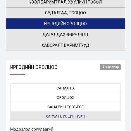
ҮЗЭЛ БАРИМТЛАЛ, ХУУЛИЙН ТӨСӨЛ
СУДАЛГАА, ТООЦОО
ИРГЭДИЙН ОРОЛЦОО
ДАГАЛДАХ ӨӨРЧЛӨЛТ
ХАВСРАЛТ БАРИМТУУД
ИРГЭДИЙН ОРОЛЦОО
Тайлбар
САНАЛ ӨГӨХ
ОРОЛЦОХ
САНАЛЫН ТОВЪЁОГ
ХАРААТ БУС ДҮГНЭЛТ
Мэдээлэл оруулаагүй