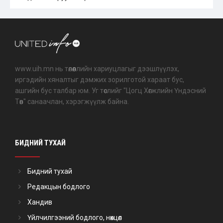
www.uih.mn нь төлөөллийн хариуцлагыг дээшлүүлэх,
иргэдийн хяналтыг дэмжих зорилготой хараат бус,
ашгийн бус талбар юм. Уг төслийг "Цогц Хөгжлийн Үндэсний
Төв" санаачлан, хэрэгжүүлж байна.
БИДНИЙ ТУХАЙ
Бидний тухай
Редакцын бодлого
Хандив
Үйлчилгээний бодлого, нөхцөл