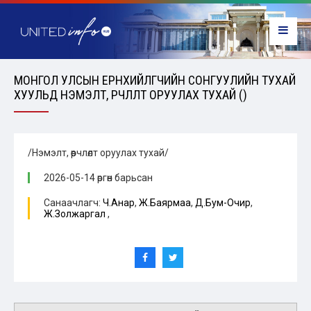
МОНГОЛ УЛСЫН ЕРӨНХИЙЛӨГЧИЙН СОНГУУЛИЙН ТУХАЙ
ХУУЛЬД НЭМЭЛТ, ӨӨРЧЛӨЛТ ОРУУЛАХ ТУХАЙ ()
/Нэмэлт, өөрчлөлт оруулах тухай/
2026-05-14 өргөн барьсан
Санаачлагч:
Ч.Анар
,
Ж.Баярмаа
,
Д.Бум-Очир
,
Ж.Золжаргал
,