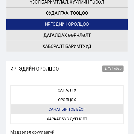
ҮЗЭЛ БАРИМТЛАЛ, ХУУЛИЙН ТӨСӨЛ
СУДАЛГАА, ТООЦОО
ИРГЭДИЙН ОРОЛЦОО
ДАГАЛДАХ ӨӨРЧЛӨЛТ
ХАВСРАЛТ БАРИМТУУД
ИРГЭДИЙН ОРОЛЦОО
Тайлбар
САНАЛ ӨГӨХ
ОРОЛЦОХ
САНАЛЫН ТОВЪЁОГ
ХАРААТ БУС ДҮГНЭЛТ
Мэдээлэл оруулаагүй