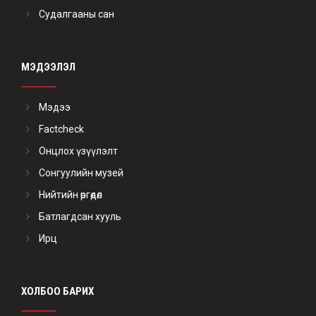
Судалгааны сан
МЭДЭЭЛЭЛ
Мэдээ
Factcheck
Онцлох үзүүлэлт
Сонгуулийн музей
Нийтийн өргөдөл
Батлагдсан хууль
Ирц
ХОЛБОО БАРИХ