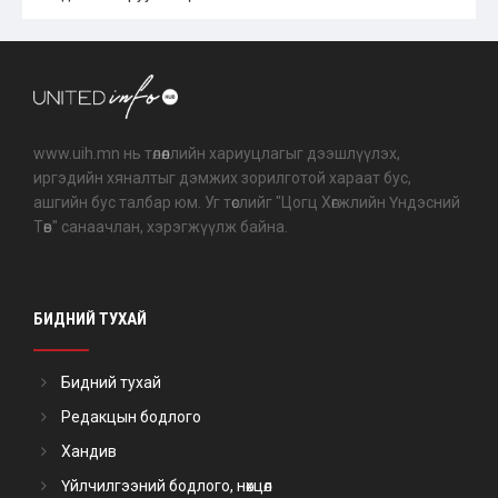
www.uih.mn нь төлөөллийн хариуцлагыг дээшлүүлэх,
иргэдийн хяналтыг дэмжих зорилготой хараат бус,
ашгийн бус талбар юм. Уг төслийг "Цогц Хөгжлийн Үндэсний
Төв" санаачлан, хэрэгжүүлж байна.
БИДНИЙ ТУХАЙ
Бидний тухай
Редакцын бодлого
Хандив
Үйлчилгээний бодлого, нөхцөл