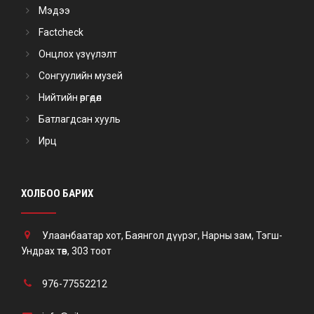
Мэдээ
Factcheck
Онцлох үзүүлэлт
Сонгуулийн музей
Нийтийн өргөдөл
Батлагдсан хууль
Ирц
ХОЛБОО БАРИХ
Улаанбаатар хот, Баянгол дүүрэг, Нарны зам, Тэгш-
Ундрах төв, 303 тоот
976-77552212