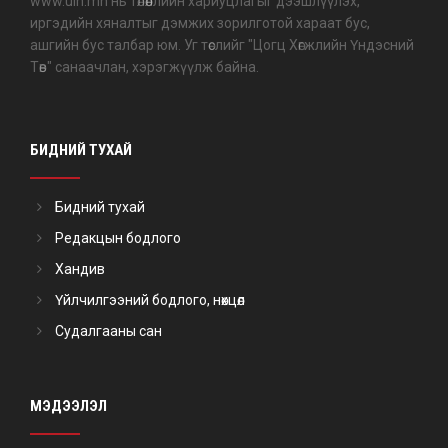
www.uih.mn нь төлөөллийн хариуцлагыг дээшлүүлэх,
иргэдийн хяналтыг дэмжих зорилготой хараат бус,
ашгийн бус талбар юм. Уг төслийг "Цогц Хөгжлийн Үндэсний
Төв" санаачлан, хэрэгжүүлж байна.
БИДНИЙ ТУХАЙ
Бидний тухай
Редакцын бодлого
Хандив
Үйлчилгээний бодлого, нөхцөл
Судалгааны сан
МЭДЭЭЛЭЛ