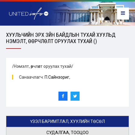
ХУУЛЬЧИЙН ЭРХ ЗҮЙН БАЙДЛЫН ТУХАЙ ХУУЛЬД
НЭМЭЛТ, ӨӨРЧЛӨЛТ ОРУУЛАХ ТУХАЙ ()
/Нэмэлт, өөрчлөлт оруулах тухай/
Санаачлагч:
П.Сайнзориг
,
ҮЗЭЛ БАРИМТЛАЛ, ХУУЛИЙН ТӨСӨЛ
СУДАЛГАА, ТООЦОО