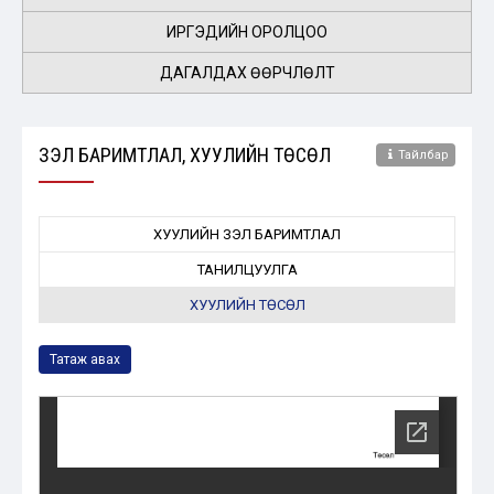
ИРГЭДИЙН ОРОЛЦОО
ДАГАЛДАХ ӨӨРЧЛӨЛТ
ҮЗЭЛ БАРИМТЛАЛ, ХУУЛИЙН ТӨСӨЛ
Тайлбар
ХУУЛИЙН ҮЗЭЛ БАРИМТЛАЛ
ТАНИЛЦУУЛГА
ХУУЛИЙН ТӨСӨЛ
Татаж авах